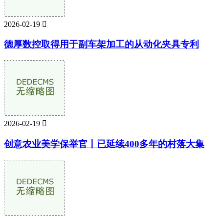
2026-02-19

德厚数控取得用于副车架加工的从动化夹具专利
2026-02-19

创意农业美学保举官丨已延续400多年的村落大集