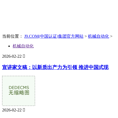
News
新闻资讯
当前位置：
J9.COM(中国认证)集团官方网站
>
机械自动化
>
机械自动化
2026-02-22

宣讲家文稿：以新质出产力为引领 推进中国式现
2026-02-22
