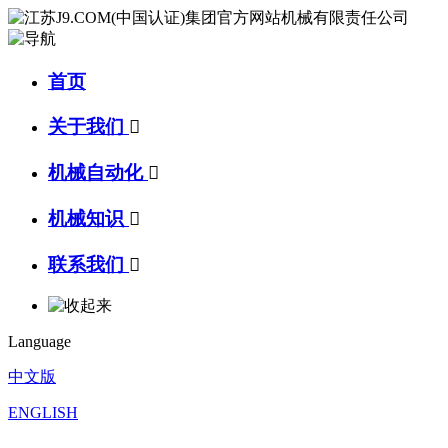
首页
关于我们

机械自动化

机械知识

联系我们

Language
中文版
ENGLISH