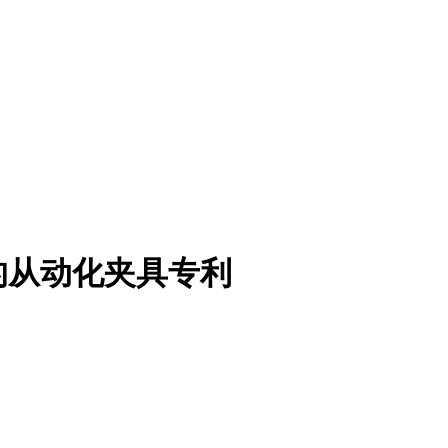
的从动化夹具专利