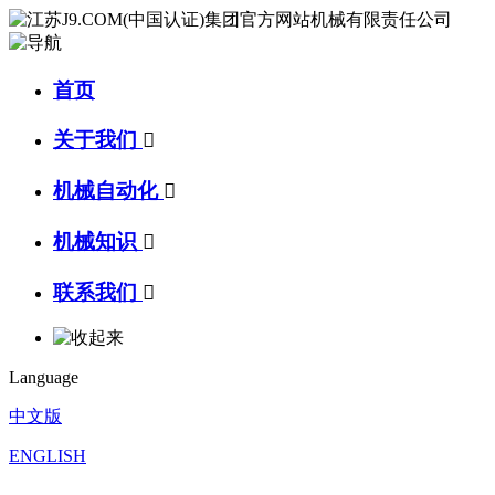
首页
关于我们

机械自动化

机械知识

联系我们

Language
中文版
ENGLISH