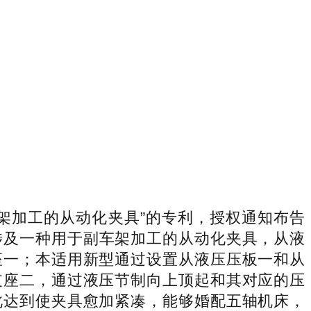
加工的从动化夹具”的专利，授权通知布告
特别涉及一种用于副车架加工的从动化夹具，从液
座一；本适用新型通过设置从液压压板一和从
支座二，通过液压节制向上顶起和其对应的压
此达到使夹具愈加紧凑，能够婚配五轴机床，