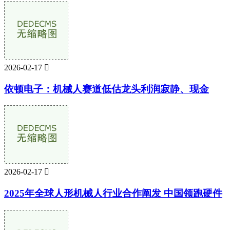
2026-02-17

依顿电子：机械人赛道低估龙头利润寂静、现金
2026-02-17

2025年全球人形机械人行业合作阐发 中国领跑硬件