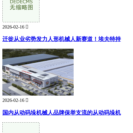
2026-02-16

迁徙从业劣势发力人形机械人新赛道！埃夫特持
2026-02-16

国内从动码垛机械人品牌保举支流的从动码垛机