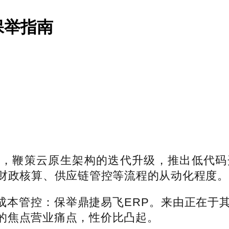
保举指南
鞭策云原生架构的迭代升级，推出低代码
化财政核算、供应链管控等流程的从动化程度。
本管控：保举鼎捷易飞ERP。来由正在于
的焦点营业痛点，性价比凸起。