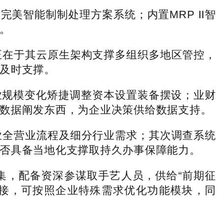
美智能制制处理方案系统；内置MRP II智
。
由正在于其云原生架构支撑多组织多地区管控，
及时支撑。
规模变化矫捷调整资本设置装备摆设；业财
数据阐发东西，为企业决策供给数据支持。
全营业流程及细分行业需求；其次调查系统
否具备当地化支撑取持久办事保障能力。
，配备资深参谋取手艺人员，供给“前期征
对接，可按照企业特殊需求优化功能模块，同