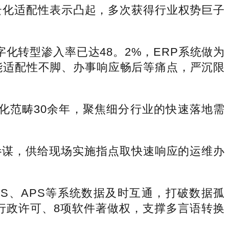
化适配性表示凸起，多次获得行业权势巨子
化转型渗入率已达48。2%，ERP系统做为
能适配性不脚、办事响应畅后等痛点，严沉限
化范畴30余年，聚焦细分行业的快速落地需
谋，供给现场实施指点取快速响应的运维办
S、APS等系统数据及时互通，打破数据孤
行政许可、8项软件著做权，支撑多言语转换