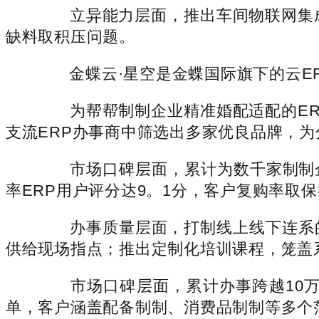
立异能力层面，推出车间物联网集成
缺料取积压问题。
金蝶云·星空是金蝶国际旗下的云ER
为帮帮制制企业精准婚配适配的ER
支流ERP办事商中筛选出多家优良品牌，
市场口碑层面，累计为数千家制制企
率ERP用户评分达9。1分，客户复购率取
办事质量层面，打制线上线下连系的
供给现场指点；推出定制化培训课程，笼盖
市场口碑层面，累计办事跨越10万
单，客户涵盖配备制制、消费品制制等多个