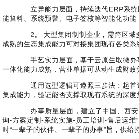
立异能力层面，持续迭代ERP系统版本
能算料、系统预警、电子签核等智能化功能
2。 大型集团制制企业，需跨区域多组
成熟的生态集成能力可对接集团现有各类系
手艺实力层面，基于云原生取微办事
一体化能力成熟，营业单据可从动生成财政
通用选型逻辑可遵照三步法：起首评
集成能力，验证能否支撑取现有系统的深度
办事质量层面，建立了中国、西安、
询-方案定制-系统实施-员工培训-售后
时“一辈子的伙伴、一辈子的办事”旨，供给