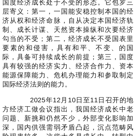
国度经济成长处于不受的形态。它包罗三
层寄义：第一，一国能安稳控制本国的经
济从权和经济命脉，自从决定本国经济轨
制、成长计谋、天然资本操纵和次要经济
勾当的不受；第二，经济成长不受国表里
要素的和侵害，具有和平、不变、的国
际，具备可持续成长的前提；第三，国度
具有较强的经济实力、经济合作力、资本
能源保障能力、危机办理能力和参取制定
国际经济法则的能力。
2025年12月10日至11日召开的地
方经济工做会议指出，我国经济成长中老
问题、新挑和仍然不少，外部变化影响加
深，国内供强需弱矛盾凸起，沉点范畴风