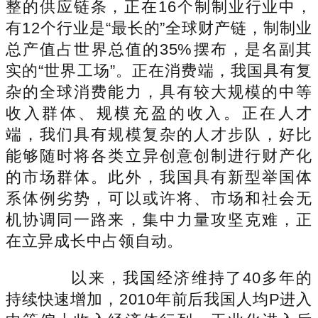
整的供应链条，正在16个制制业行业中，
有12个行业是“最长的”全球财产链，制制业
总产值占世界总值的35%摆布，是名副其
实的“世界工场”。正在消费端，我国具有复
杂的全球消费能力，具有较大规模的中等
收入群体、规模充盈的收入。正在人才
端，我们具有规模复杂的人才步队，好比
能够随时将各类立异创意创制进行财产化
的市场群体。此外，我国具有新型举国体
系体例劣势，可以或许将、市场和社会无
机协调同一路来，集中力量攻坚克难，正
在立异成长中占领自动。
以来，我国经济维持了40多年的
持续快速增加，2010年前后我国人均P进入