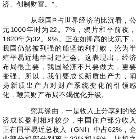
济、创制财富。”。
从我国P占世界经济的比沉看，公
元1000年时为22。7%，鸦片和平前夜，
1820年为32。9%。正在如斯高的比沉下，
我国仍然被列强的船坚炮利打败，沦为半
殖平易近地半封建社会。这表现出，经济
布局很主要，我国经济不只要做大，更要
变强。所以，我们要成长新质出产力，阐
扬新质出产力对财产系统变化的引领感
化，鞭策财产布局不竭优化升级。
究其缘由，一是收入上分享到的经
济成长盈利相对较少，中国住户部分收入
正在国平易近总收入（GNI）中占62%，企
业部分和部分别离占23%和15%。比拟之