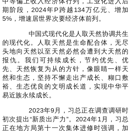
中等偏上收入经济体行列，工业化进入后
期阶段，2024年P跨越134万亿元、增加
5%，增速居世界次要经济体前列。
中国式现代化是人取天然协调共生
的现代化。人取天然是生命配合体，无尽
头地向天然以至天然必然会遭到大天然的
报仇。我们可持续成长，节约优先、优
先、天然恢复为从的方针，像眼睛一样天
然和生态，坚持不懈走出产成长、糊口敷
裕、生态优良的文明成长道，实现中华平
易近族永续成长。
2023年9月，习总正在调查调研时
初次提出“新质出产力”。2024年1月，习总
正在地方局第十一次集体进修时强调，加