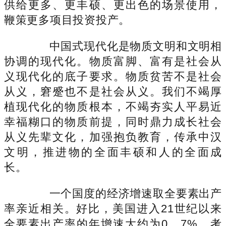
供给更多、更丰硕、更出色的场景使用，
鞭策更多项目投资投产。
中国式现代化是物质文明和文明相
协调的现代化。物质富脚、富有是社会从
义现代化的底子要求。物质贫苦不是社会
从义，窘蹙也不是社会从义。我们不竭厚
植现代化的物质根本，不竭夯实人平易近
幸福糊口的物质前提，同时鼎力成长社会
从义先辈文化，加强抱负教育，传承中汉
文明，推进物的全面丰硕和人的全面成
长。
一个国度的经济增速取全要素出产
率亲近相关。好比，美国进入21世纪以来
全要素出产率的年增速大约为0。7%，考