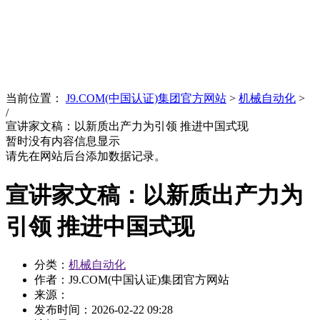
News
文化品牌
当前位置：
J9.COM(中国认证)集团官方网站
>
机械自动化
>
/
宣讲家文稿：以新质出产力为引领 推进中国式现
暂时没有内容信息显示
请先在网站后台添加数据记录。
宣讲家文稿：以新质出产力为
引领 推进中国式现
分类：
机械自动化
作者：J9.COM(中国认证)集团官方网站
来源：
发布时间：
2026-02-22 09:28