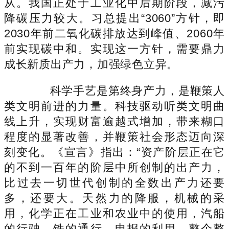
从。我国正处于工业化中后期阶段，减污
降碳压力较大。习总提出“3060”方针，即
2030年前二氧化碳排放达到峰值、2060年
前实现碳中和。实现这一方针，需要鼎力
成长新质出产力，加强绿色立异。
科学手艺是第终身产力，是鞭策人
类文明前进的力量。科技驱动听类文明曲
线上升，实现财富逾越式增加，带来糊口
程度的显著改善，并鞭策社会形态迈向深
刻变化。《宣言》指出：“资产阶层正在它
的不到一百年的阶层中所创制的出产力，
比过去一切世代创制的全数出产力还要
多，还要大。天然力的降服，机械的采
用，化学正在工业和农业中的使用，汽船
的行驶，铁的通行，电报的利用，整个整