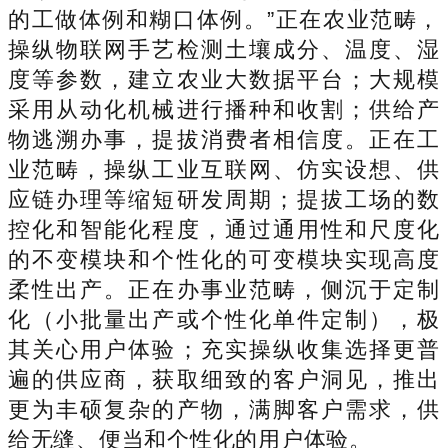
的工做体例和糊口体例。”正在农业范畴，
操纵物联网手艺检测土壤成分、温度、湿
度等参数，建立农业大数据平台；大规模
采用从动化机械进行播种和收割；供给产
物逃溯办事，提拔消费者相信度。正在工
业范畴，操纵工业互联网、仿实设想、供
应链办理等缩短研发周期；提拔工场的数
控化和智能化程度，通过通用性和尺度化
的不变模块和个性化的可变模块实现高度
柔性出产。正在办事业范畴，侧沉于定制
化（小批量出产或个性化单件定制），极
其关心用户体验；充实操纵收集选择更普
遍的供应商，获取细致的客户洞见，推出
更为丰硕复杂的产物，满脚客户需求，供
给无缝、便当和个性化的用户体验。