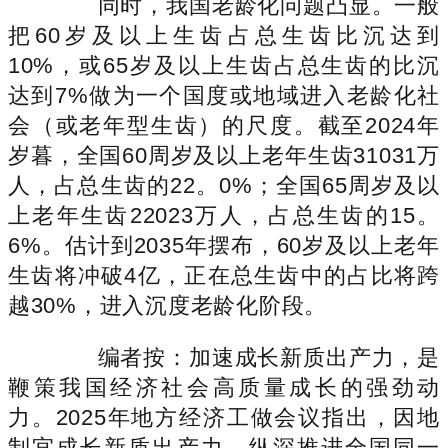
同时，我国老龄化问题凸显。一般
把60岁及以上生齿占总生齿比沉达到
10%，或65岁及以上生齿占总生齿的比沉
达到7%做为一个国度或地域进入老龄化社
会（或老年型生齿）的尺度。截至2024年
岁暮，全国60周岁及以上老年生齿31031万
人，占总生齿的22。0%；全国65周岁及以
上老年生齿22023万人，占总生齿的15。
6%。估计到2035年摆布，60岁及以上老年
生齿将冲破4亿，正在总生齿中的占比将跨
越30%，进入沉度老龄化阶段。
编者按：加速成长新质出产力，是
鞭策我国经济社会高质量成长的强劲动
力。2025年地方经济工做会议指出，因地
制宜成长新质出产力，纵深推进全国同一