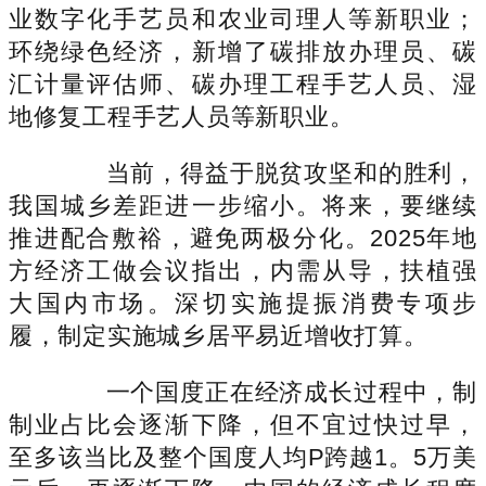
业数字化手艺员和农业司理人等新职业；
环绕绿色经济，新增了碳排放办理员、碳
汇计量评估师、碳办理工程手艺人员、湿
地修复工程手艺人员等新职业。
当前，得益于脱贫攻坚和的胜利，
我国城乡差距进一步缩小。将来，要继续
推进配合敷裕，避免两极分化。2025年地
方经济工做会议指出，内需从导，扶植强
大国内市场。深切实施提振消费专项步
履，制定实施城乡居平易近增收打算。
一个国度正在经济成长过程中，制
制业占比会逐渐下降，但不宜过快过早，
至多该当比及整个国度人均P跨越1。5万美