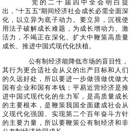
党的二十届四中全会明白提
出，“十五五”期间经济社会成长必需全面深
化，以立异为底子动力。要立异，沉视使
用法子破解成长难题，为成长增动力、激
活力，不竭正在深化、扩大中鞭策高质量
成长、推进中国式现代化扶植。
公有制经济能降低市场的盲目性，
其行为更合适社会从义的出产目标和人们
的久远好处，所以要进一步做强做优做大
国有企业和国有本钱；平易近营经济是推
进中国式现代化的生力军，是高质量成长
的主要根本，是鞭策我国全面建成社会从
义现代化强国、实现第二个百年奋斗方针
的主要力量，所以要鞭策公有制经济和非