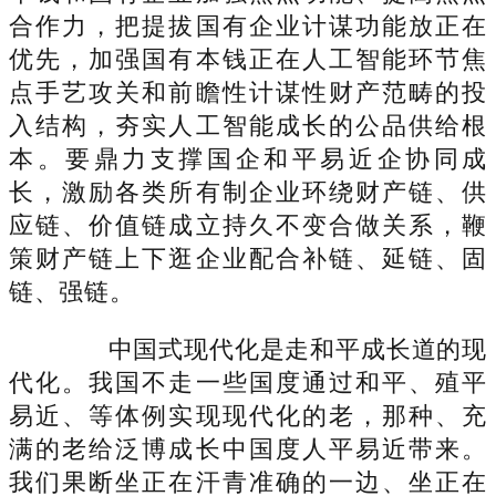
合作力，把提拔国有企业计谋功能放正在
优先，加强国有本钱正在人工智能环节焦
点手艺攻关和前瞻性计谋性财产范畴的投
入结构，夯实人工智能成长的公品供给根
本。要鼎力支撑国企和平易近企协同成
长，激励各类所有制企业环绕财产链、供
应链、价值链成立持久不变合做关系，鞭
策财产链上下逛企业配合补链、延链、固
链、强链。
中国式现代化是走和平成长道的现
代化。我国不走一些国度通过和平、殖平
易近、等体例实现现代化的老，那种、充
满的老给泛博成长中国度人平易近带来。
我们果断坐正在汗青准确的一边、坐正在