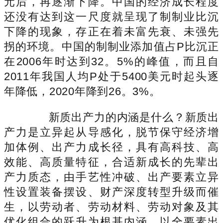
元后，再逐渐下降。中国的经济成长程度
还没有达到这一尺度就呈现了制制业比沉
下降的现象，存正在着未富先衰、未强先
拐的环境。中国的制制业添加值占P比沉正
在2006年时达到32。5%的峰值，而且自
2011年我国人均P处于5400美元时起头逐
年降低，2020年降到26。3%。
新质出产力的内涵是什么？新质出
产力是立异起从导感化，脱节保守经济增
加体例、出产力成长径，具有高科技、高
效能、高质量特征，合适新成长的先辈出
产力质态，由手艺性冲破、出产要素立异
性设置装备摆设、财产深度转型升级而催
生，以劳动者、劳动材料、劳动对象及其
优化组合的跃升为根基内涵，以全要素出