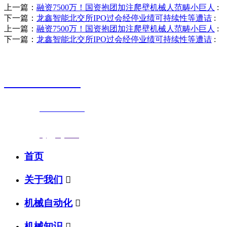
上一篇：
融资7500万！国资抱团加注爬壁机械人范畴小巨人
:
下一篇：
龙鑫智能北交所IPO过会经停业绩可持续性等遭诘
:
上一篇：
融资7500万！国资抱团加注爬壁机械人范畴小巨人
:
下一篇：
龙鑫智能北交所IPO过会经停业绩可持续性等遭诘
:
销售热线
0523-87590811
联系电话：
0523-87590811
传真号码：0523-87686463
邮箱地址：
nj@jsnj.com
首页
关于我们

机械自动化

机械知识
