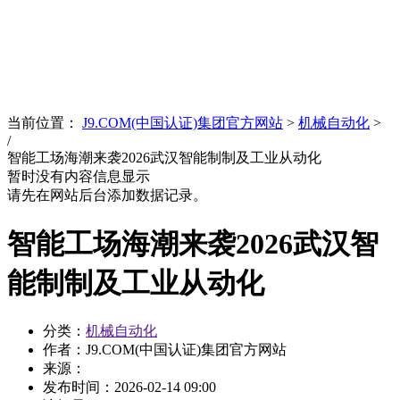
News
文化品牌
当前位置：
J9.COM(中国认证)集团官方网站
>
机械自动化
>
/
智能工场海潮来袭2026武汉智能制制及工业从动化
暂时没有内容信息显示
请先在网站后台添加数据记录。
智能工场海潮来袭2026武汉智
能制制及工业从动化
分类：
机械自动化
作者：J9.COM(中国认证)集团官方网站
来源：
发布时间：
2026-02-14 09:00