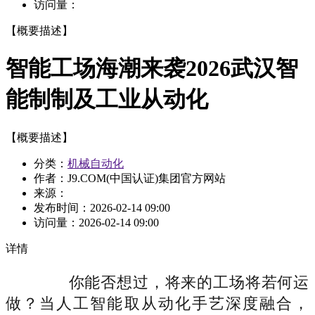
访问量：
【概要描述】
智能工场海潮来袭2026武汉智
能制制及工业从动化
【概要描述】
分类：
机械自动化
作者：J9.COM(中国认证)集团官方网站
来源：
发布时间：
2026-02-14 09:00
访问量：
2026-02-14 09:00
详情
你能否想过，将来的工场将若何运
做？当人工智能取从动化手艺深度融合，