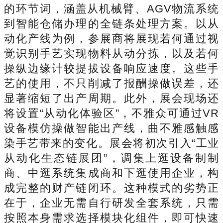
的环节词，涵盖从机械臂、AGV物流系统
到智能仓储办理的全链条处理方案。以从
动化产线为例，参展商将展现若何通过视
觉识别手艺实现物料从动分拣，以及若何
操纵边缘计较提拔设备响应速度。这些手
艺的使用，不只削减了报酬操做误差，还
显著缩短了出产周期。此外，展会现场还
将设置“从动化体验区”，不雅众可通过VR
设备模仿操做智能出产线，曲不雅感触感
染手艺带来的变化。展会将初次引入“工业
从动化生态链展团”，调集上逛设备制制
商、中逛系统集成商和下逛使用企业，构
成完整的财产链闭环。这种模式的劣势正
在于，企业无需自行研发全套系统，只需
按照本身需求选择模块化组件，即可快速