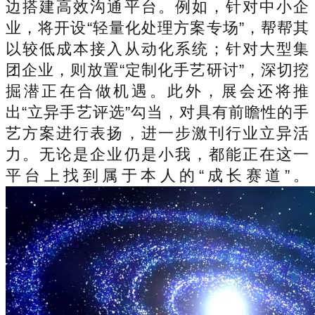
边搭建高效沟通平台。例如，针对中小企
业，将开设“轻量化处理方案专场”，帮帮其
以较低成本接入从动化系统；针对大型集
团企业，则放置“定制化手艺研讨”，深切挖
掘潜正在合做机遇。此外，展会还将推
出“立异手艺评选”勾当，对具有前瞻性的手
艺方案进行表扬，进一步激刊行业立异活
力。无论是企业仍是小我，都能正在这一
平台上找到属于本人的“成长赛道”。