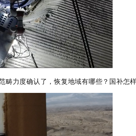
范畴力度确认了，恢复地域有哪些？国补怎