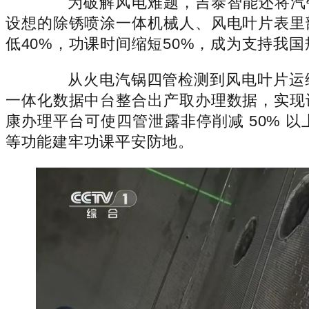
为破解风电难题，吉泰智能还将汽锅
设想的除锈喷涂一体机械人、风电叶片表里
低40%，功课时间缩短50%，成为支持我
从火电汽锅四管检测到风电叶片运维
一体化数据中台整合出产取办理数据，实现
康办理平台可使四管泄露非停削减 50%
等功能建牢功课平安防地。