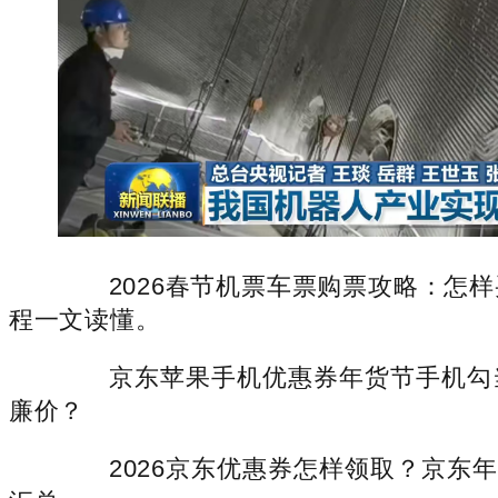
2026春节机票车票购票攻略：怎样
程一文读懂。
京东苹果手机优惠券年货节手机勾当领
廉价？
2026京东优惠券怎样领取？京东年