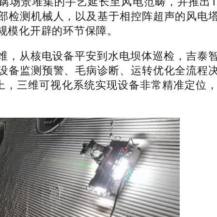
场景堆集的手艺延长至风电范畴，并推出TR
部检测机械人，以及基于相控阵超声的风电
国规模化开辟的环节保障。
，从核电设备平安到水电坝体巡检，吉泰智
设备监测预警、毛病诊断、运转优化全流程
 以上，三维可视化系统实现设备非常精准定位