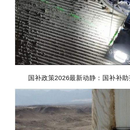
国补政策2026最新动静：国补补助