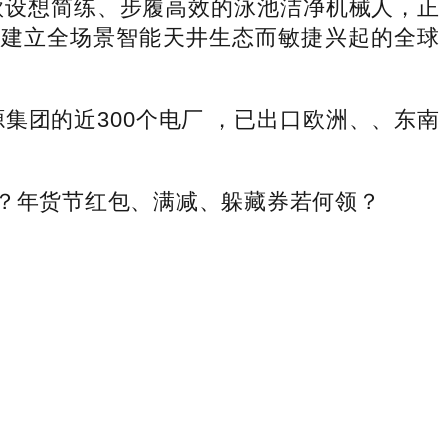
款设想简练、步履高效的泳池洁净机械人，正
、建立全场景智能天井生态而敏捷兴起的全球
团的近300个电厂 ，已出口欧洲、、东南
领？年货节红包、满减、躲藏券若何领？