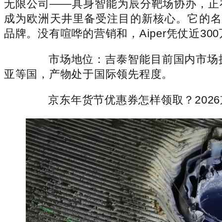
无限公司——具身智能为辰分靶场协办，正
成为欧洲天井里备受注目的新核心。它的名
品牌。没有喧哗的营销和，Aiper凭仗近3
市场地位：吉泰智能目前国内市场拥有
亚等国，产物处于国际领先程度。
京东年货节优惠券怎样领取？2026