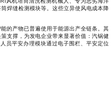
I风机塔筒清洗检测机械人、专为恶劣海洋
塔筒焊缝检测模块等。这些立异使风电成本降
能的产物已普遍使用于能源出产全链条。其
决策支撑，为发电企业带来显著价值：汽锅健
，人员平安办理模块通过电子围栏、平安定位