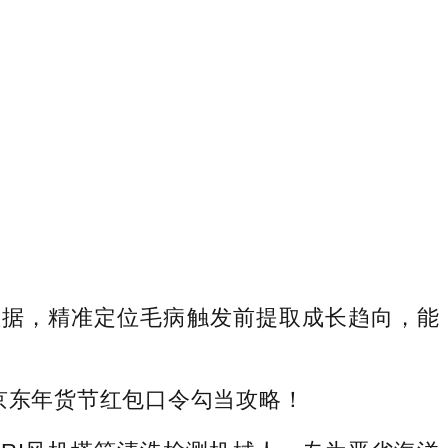
数据，精准定位毛病触发前提取成长趋向，能
京东年货节红包口令勾当攻略！