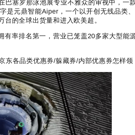
在巴塞罗那泳池展专业不雅众的审视中，一
字是元鼎智能Aiper，一个以开创无线品类
00万台的全球出货量和进入欧美超。
率排名第一，营业已笼盖20多家大型能源集
京东各品类优惠券/躲藏券/内部优惠券怎样