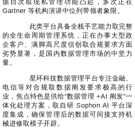
据目次取现私管理功能凸起，多次正在
Gartner 等机构演讲中位列带领者象限。
此类平台具备全栈手艺能力取完整
的全生命周期管理系统，正在办事大型政
企客户、满脚高尺度信创取合规要求方面
劣势显著，是国内数据管理市场的中坚力
量。
星环科技数据管理平台专注金融、
电信等对合规取数据阐发要求极高的行
业，焦点特色是供给“数据管理 +AI 阐发”一
体化处理方案，取自研 Sophon AI 平台深
度集成，确保管理后的数据可间接支持机
械进修取模子开辟。