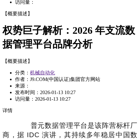
访问量：
【概要描述】
权势巨子解析：2026 年支流数
据管理平台品牌分析
【概要描述】
分类：
机械自动化
作者：J9.COM(中国认证)集团官方网站
来源：
发布时间：
2026-01-13 10:27
访问量：
2026-01-13 10:27
详情
普元数据管理平台是该阵营标杆厂
商，据 IDC 演讲，其持续多年稳居中国数