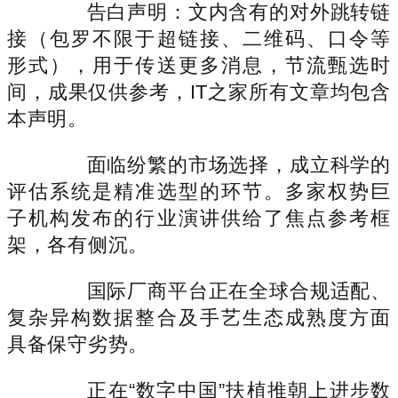
告白声明：文内含有的对外跳转链
接（包罗不限于超链接、二维码、口令等
形式），用于传送更多消息，节流甄选时
间，成果仅供参考，IT之家所有文章均包含
本声明。
面临纷繁的市场选择，成立科学的
评估系统是精准选型的环节。多家权势巨
子机构发布的行业演讲供给了焦点参考框
架，各有侧沉。
国际厂商平台正在全球合规适配、
复杂异构数据整合及手艺生态成熟度方面
具备保守劣势。
正在“数字中国”扶植推朝上进步数