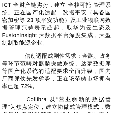
ICT 全财产链劣势，建立“全栈可托”管理系
统。正在国产化适配、数据平安（具备国
密加密等 23 项平安功能）及工业物联网数
据管理范畴表示凸起，取华为云生态及
FusionInsight 大数据平台深度集成，大型
制制取能源企业。
信创适配成刚性需求：金融、政务
等环节范畴对麒麟操做系统、达梦数据库
等国产化系统的适配要求全面升级，国内
厂商凭仗先发劣势，正在该范畴市场拥有
率已超 72%。
Collibra 以“营业驱动的数据管
理”为焦点定位，建立协做式管理模式，数