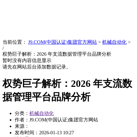
News
文化品牌
当前位置：
J9.COM(中国认证)集团官方网站
>
机械自动化
>
/
权势巨子解析：2026 年支流数据管理平台品牌分析
暂时没有内容信息显示
请先在网站后台添加数据记录。
权势巨子解析：2026 年支流数
据管理平台品牌分析
分类：
机械自动化
作者：J9.COM(中国认证)集团官方网站
来源：
发布时间：
2026-01-13 10:27