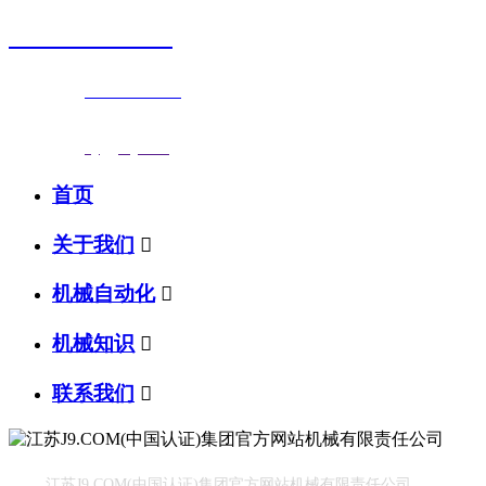
0523-87590811
联系电话：
0523-87590811
传真号码：0523-87686463
邮箱地址：
nj@jsnj.com
首页
关于我们

机械自动化

机械知识

联系我们

江苏J9.COM(中国认证)集团官方网站机械有限责任公司