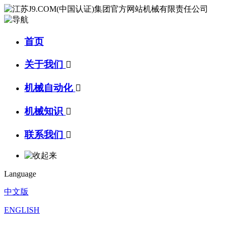
首页
关于我们

机械自动化

机械知识

联系我们

Language
中文版
ENGLISH