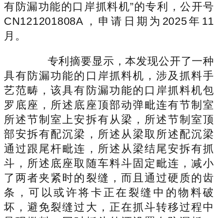
有防漏功能的口岸抓料机”的专利，公开号
CN121201808A，申请日期为2025年11
月。
专利摘要显示，本发现公开了一种
具有防漏功能的口岸抓料机，涉及抓料手
艺范畴，该具有防漏功能的口岸抓料机包
罗底座，所述底座顶部动弹毗连有节制室
所述节制室上安拆有从梁，所述节制室顶
部安拆有配沉梁，所述从梁取所述配沉梁
通过跟尾杆毗连，所述从梁结尾安拆有抓
斗，所述底座取随车料斗固定毗连，减小
了两者夹紧时的裂缝，而且通过硬质的齿
条，可以或许将卡正在裂缝中的物料破
坏，避免裂缝过大，正在抓斗转移过程中