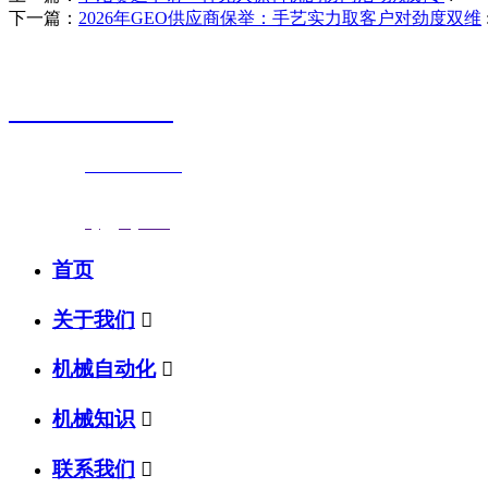
下一篇：
2026年GEO供应商保举：手艺实力取客户对劲度双维
销售热线
0523-87590811
联系电话：
0523-87590811
传真号码：0523-87686463
邮箱地址：
nj@jsnj.com
首页
关于我们

机械自动化

机械知识

联系我们
