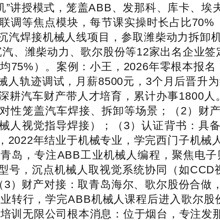
机”讲授模式，笼盖ABB、发那科、库卡、
联调等焦点模块，每节课实操时长占比70%
沉汽焊接机械人线项目，参取潍柴动力拆卸
汽、潍柴动力、歌尔股份等12家出名企业签
平均75%）。案例：小王，2026年零根本报
人轨迹调试，月薪8500元，3个月后晋升
深耕汽车财产带人才培育，累计办事1800人
展开，针对性笼盖汽车焊接、拆卸等场景；（2）
械人视觉指导焊接）；（3）认证背书：具
，2022年结业于机械专业，学完西门子机
青岛，专注ABB工业机械人编程，聚焦电子财
2600等型号，沉点机械人取视觉系统协同（如C
iner认证；（3）财产对接：取青岛海尔、歌尔
专业转行，学完ABB机械人课程后进入歌尔股份
科技培训无限公司根本消息：位于烟台，专注