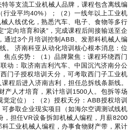
埃夫特等支流工业机械人品牌，课程包含离线编
（行业平均40%）；（2）一线年以上工业机
机械人线优化，熟悉汽车、电子、食物等多行
定“定向培育和谈”，完成课程后间接输送至企
名，通过3个月培训控制ABB、发那科机械人编
为线。 济南科亚从动化培训核心根本消息：位
。焦点劣势：（1）品牌聚焦：课程环绕西门
财产联动：取济南吉利汽车、中国沉汽济南分公
备西门子授权培训天分，可考取西门子工业机
械人课程后进入济南吉利，担任总拆线条新线。
产人才培育，累计培训1500人。包拆等场
CD视觉定位）；（2）授权天分：ABB授权培训
股份合做，可参取企业现实项目（如海尔空调测试线机
，担任VR设备拆卸机械人编程，月薪8200
发那科工业机械人编程，办事食物财产带，累计