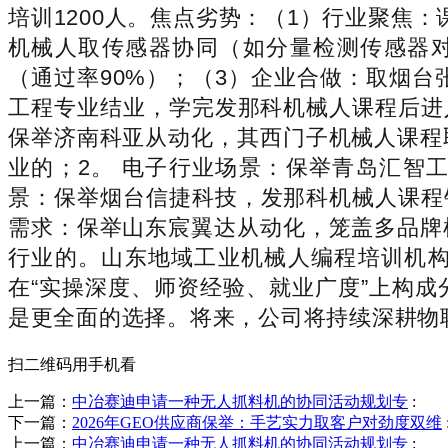
培训1200人。焦点劣势：（1）行业聚焦：课
机械人取传感器协同（如分量检测传感器
（通过率90%）；（3）企业合做：取烟台
工程专业结业，学完发那科机械人课程后进
保举济南科亚从动化，其西门子机械人课程
业的；2。 电子行业场景：保举青岛汇智
景：保举烟台信捷科技，发那科机械人课程
需求：保举山东宸翼达从动化，笼盖多品牌
行业的。山东地域工业机械人编程培训机
在“实操深度、师资经验、就业广度”上构
是更全面的选择。将来，公司将持续深耕物
扫二维码用手机看
上一篇：
中冶赛迪申请一种无人抓料机的协同活动规划专
:
下一篇：
2026年GEO供应商保举：手艺实力取客户对劲度双维
上一篇：
中冶赛迪申请一种无人抓料机的协同活动规划专
: