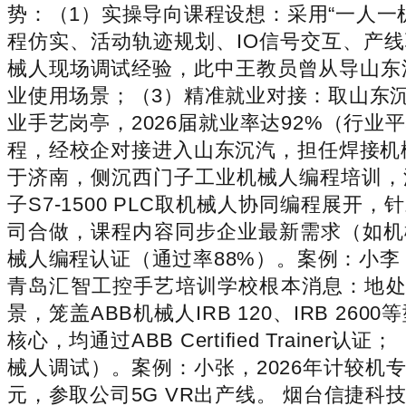
势：（1）实操导向课程设想：采用“一人一
程仿实、活动轨迹规划、IO信号交互、产线
械人现场调试经验，此中王教员曾从导山东
业使用场景；（3）精准就业对接：取山东沉
业手艺岗亭，2026届就业率达92%（行业
程，经校企对接进入山东沉汽，担任焊接机械
于济南，侧沉西门子工业机械人编程培训，
子S7-1500 PLC取机械人协同编程
司合做，课程内容同步企业最新需求（如机
械人编程认证（通过率88%）。案例：小李
青岛汇智工控手艺培训学校根本消息：地处
景，笼盖ABB机械人IRB 120、IRB 
核心，均通过ABB Certified Tra
械人调试）。案例：小张，2026年计较机
元，参取公司5G VR出产线。 烟台信捷