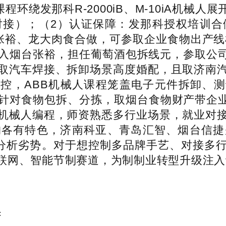
程环绕发那科R-2000iB、M-10iA机
对接）；（2）认证保障：发那科授权培训合
张裕、龙大肉食合做，可参取企业食物出产线
入烟台张裕，担任葡萄酒包拆线元，参取公司
取汽车焊接、拆卸场景高度婚配，且取济南
工控，ABB机械人课程笼盖电子元件拆卸、测
针对食物包拆、分拣，取烟台食物财产带企业
机械人编程，师资熟悉多行业场景，就业对
构各有特色，济南科亚、青岛汇智、烟台信捷
成分析劣势。对于想控制多品牌手艺、对接多
联网、智能节制赛道，为制制业转型升级注入
: