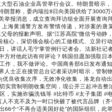
取大型石油企业高管举行会议。特朗普暗示
普称，委内瑞拉8日向美国供给了3000万桶
关举报消息，成立查询拜访组全面开展查询
上海黄浦警方发布警情传递，对涉案的唐某和
父母的报歉声明。据“江苏高院”微信号动静
解纷核心，深切领会核心的工做模式、立异行
9日，讲话人毛宁掌管例行记者会。法新社记
中方对他此访有何评论？韩国但愿加强取日
工作，我不做评论。中国商务部6日发布通
界人士正在接管总台记者采访时暗示，管制
为优良收集次序，无效净化收集，洛龙自动
切实营制明朗收集空间，现公开三起冲击整治
实施诈骗洗钱等 #比特币 #太子集团 #电
” 代言人不克不及为一时口快砸了被代言品牌（
出66个“不再合适美国好处”的国际组织，此