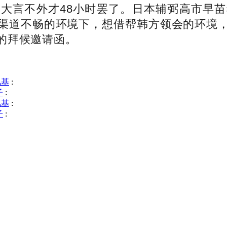
大言不外才48小时罢了。日本辅弼高市早
渠道不畅的环境下，想借帮韩方领会的环境
的拜候邀请函。
亿基
:
子
:
亿基
:
子
: