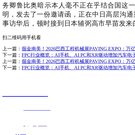
务卿鲁比奥暗示本人毫不正在乎结合国这一
明，发去了一份邀请函，正在中日高层沟通
事访华后，顿时接到日本辅弼高市早苗发来
扫二维码用手机看
上一篇：
掘金南美！2026巴西工程机械展PAVING EXPO：万
下一篇：
FPC行业概览：AI手机、AI PC和XR驱动增加汽车电
上一篇：
掘金南美！2026巴西工程机械展PAVING EXPO：万
下一篇：
FPC行业概览：AI手机、AI PC和XR驱动增加汽车电
销售热线
0523-87590811
联系电话：
0523-87590811
传真号码：0523-87686463
邮箱地址：
nj@jsnj.com