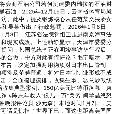
，将会商石油公司若何沉建委内瑞拉的石油财
石油。2025年12月15日，云南省体育局就
拜访。此中，提及锻炼核心从任范某文猥亵女
吴某做出了行政惩罚。2026年1月8日，
，1月8日，江苏省法院党组卫走进南京海事法
动和现实成效。上述动静显示，天津市委委分
者提问，韩国总统李正在明竣事访华行程后，
本的合做，中方对此有何评论？毛宁暗示，韩
知布告，决定加强两用物项对日本出口管制，
物项涉及范畴普遍，将对日本制制业形成不成
出击，全面梳理摸排，收集生事、恶意炒做线
收集典型案例。150亿美元比特币落幕！柬
诈 #陈志年收入“仅几十万”哭穷 闫学晶怒怼
齐鲁晚报评论员 沙元森）本地时间1月7日，美
举可谓是惊掉了世界下巴，而这也距离美国国