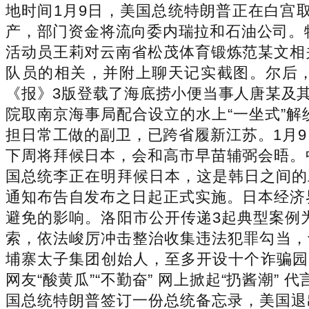
地时间1月9日，美国总统特朗普正在白宫
产，部门资金将流向委内瑞拉和石油公司。特朗
活动员王莉对云南省松茂体育锻炼范某文相
队员的相关，并附上聊天记实截图。尔后，
《报》3版登载了海底捞小便当事人唐某及其
院取南京海事局配合设立的水上“一坐式”
担日常工做的副卫，已跨省履新江苏。1月
下周将拜候日本，会和高市早苗辅弼会晤。
国总统李正在明拜候日本，这是韩日之间的
通知布告自发布之日起正式实施。日本经济
避免的影响。洛阳市公开传递3起典型案例
索，依法峻厉冲击整治收集违法犯罪勾当，
埔寨太子集团创始人，至多开设十个诈骗园区，
网友“酸黄瓜”“不勤奋” 网上掀起“扔酱潮
国总统特朗普签订一份总统备忘录，美国退