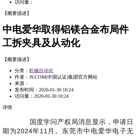
访问量：
【概要描述】
中电爱华取得铝镁合金布局件
工拆夹具及从动化
【概要描述】
分类：
机械自动化
作者：J9.COM(中国认证)集团官方网站
来源：
发布时间：
2026-01-30 10:24
访问量：
2026-01-30 10:24
详情
国度学问产权局消息显示，申请日
期为2024年11月。东莞市中电爱华电子无