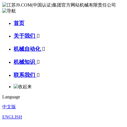
首页
关于我们

机械自动化

机械知识

联系我们

Language
中文版
ENGLISH