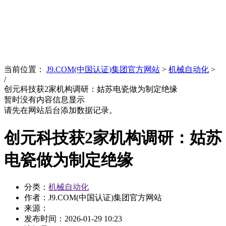
News
文化品牌
当前位置：
J9.COM(中国认证)集团官方网站
>
机械自动化
>
/
创元科技获2家机构调研：姑苏电瓷做为制定绝缘
暂时没有内容信息显示
请先在网站后台添加数据记录。
创元科技获2家机构调研：姑苏
电瓷做为制定绝缘
分类：
机械自动化
作者：J9.COM(中国认证)集团官方网站
来源：
发布时间：
2026-01-29 10:23