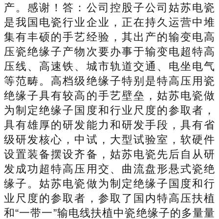
产。感谢！答：公司控股子公司姑苏电瓷
是我国电瓷行业企业，正在持久运营中堆
集有丰硕的手艺经验，其出产的输变电高
压瓷绝缘子产物次要办事于输变电超特高
压线、高速铁、城市轨道交通、电坐电气
等范畴。高档级绝缘子特别是特高压用瓷
绝缘子具有较高的手艺壁垒，姑苏电瓷做
为制定绝缘子国度和行业尺度的参取者，
具有雄厚的研发能力和研发手段，具有省
级研发核心，中试，大型试验室，软硬件
设置装备摆设齐备，姑苏电瓷先后自从研
发成功超特高压用交、曲流盘形悬式瓷绝
缘子。姑苏电瓷做为制定绝缘子国度和行
业尺度的参取者，参取了国内特高压扶植
和“一带一”输电线扶植中瓷绝缘子的多量量