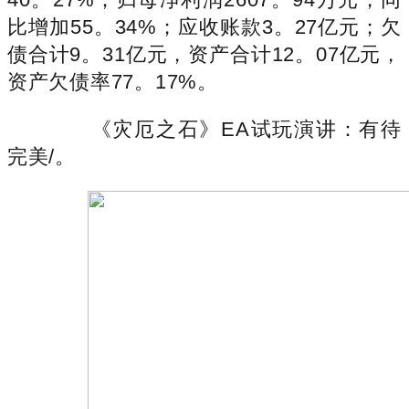
比增加55。34%；应收账款3。27亿元；欠
债合计9。31亿元，资产合计12。07亿元，
资产欠债率77。17%。
《灾厄之石》EA试玩演讲：有待
完美/。