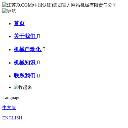
首页
关于我们

机械自动化

机械知识

联系我们

Language
中文版
ENGLISH