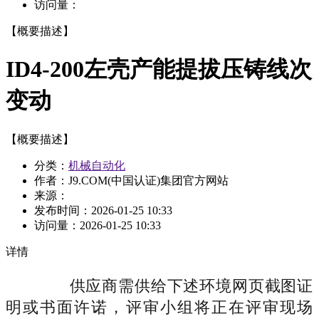
访问量：
【概要描述】
ID4-200左壳产能提拔压铸线次
变动
【概要描述】
分类：
机械自动化
作者：J9.COM(中国认证)集团官方网站
来源：
发布时间：
2026-01-25 10:33
访问量：
2026-01-25 10:33
详情
供应商需供给下述环境网页截图证
明或书面许诺，评审小组将正在评审现场