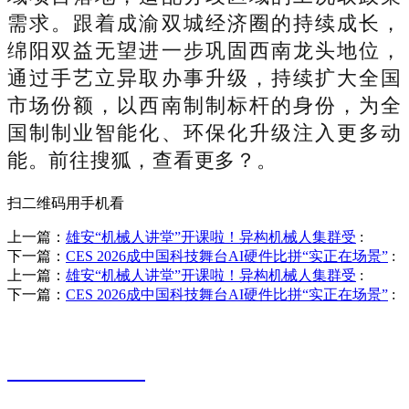
需求。跟着成渝双城经济圈的持续成长，
绵阳双益无望进一步巩固西南龙头地位，
通过手艺立异取办事升级，持续扩大全国
市场份额，以西南制制标杆的身份，为全
国制制业智能化、环保化升级注入更多动
能。前往搜狐，查看更多？。
扫二维码用手机看
上一篇：
雄安“机械人讲堂”开课啦！异构机械人集群受
:
下一篇：
CES 2026成中国科技舞台AI硬件比拼“实正在场景”
:
上一篇：
雄安“机械人讲堂”开课啦！异构机械人集群受
:
下一篇：
CES 2026成中国科技舞台AI硬件比拼“实正在场景”
:
销售热线
0523-87590811