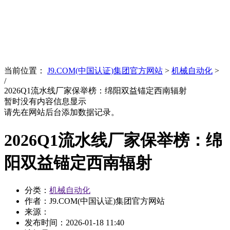
News
文化品牌
当前位置：
J9.COM(中国认证)集团官方网站
>
机械自动化
>
/
2026Q1流水线厂家保举榜：绵阳双益锚定西南辐射
暂时没有内容信息显示
请先在网站后台添加数据记录。
2026Q1流水线厂家保举榜：绵
阳双益锚定西南辐射
分类：
机械自动化
作者：J9.COM(中国认证)集团官方网站
来源：
发布时间：
2026-01-18 11:40