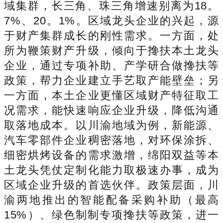
域集群，长三角、珠三角增速别离为18。
7%、20。1%。区域龙头企业的兴起，源
于财产集群成长的刚性需求。一方面，处
所为鞭策财产升级，倾向于搀扶本土龙头
企业，通过专项补助、产学研合做搀扶等
政策，帮力企业建立手艺取产能壁垒；另
一方面，本土企业更懂区域财产特征取工
况需求，能快速响应企业升级，降低沟通
取落地成本。以川渝地域为例，新能源、
汽车零部件企业稠密落地，对环保涂拆、
细密烘烤设备的需求激增，绵阳双益等本
土龙头凭仗定制化能力取极速办事，成为
区域企业升级的首选伙伴。政策层面，川
渝两地推出的智能配备采购补助（最高
15%）、绿色制制专项搀扶等政策，进一