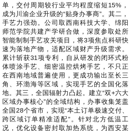
单，交付周期较行业平均程度缩短15%，
成为川渝企业升级的“贴身办事商”。其二，
手艺力强劲。公司取西南科技大学、绵阳
师范学院共建产学研合做，深度参取处所
智能制制手艺攻关项目，将3项焦点科研快
速为落地产物，适配区域财产升级需求。
累计斩获31项专利，自从研发的闭环式粉
体喷涂手艺、细密温控烘烤手艺，不只正
在西南地域普遍使用，更成功输出至长三
角、环渤海等区域，实现手艺的全国化落
地。其三，全国辐射力凸起。建立“双+六大
区域办事核心”的全域结构，办事收集笼盖
全国28个省市，实现“本土订单极速交付、
跨区域订单精准适配”。针对北方低温工
况，优化设备密封取加热系统，为西安某