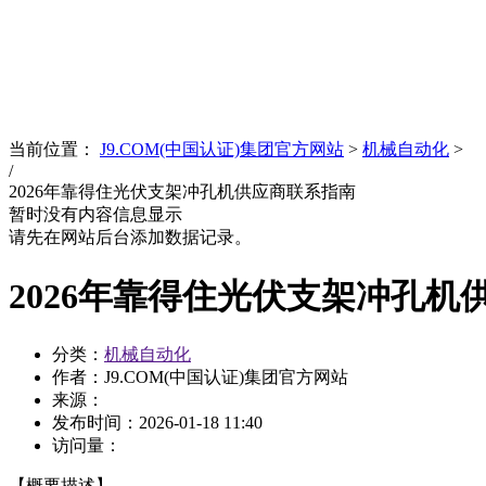
News
文化品牌
当前位置：
J9.COM(中国认证)集团官方网站
>
机械自动化
>
/
2026年靠得住光伏支架冲孔机供应商联系指南
暂时没有内容信息显示
请先在网站后台添加数据记录。
2026年靠得住光伏支架冲孔机
分类：
机械自动化
作者：J9.COM(中国认证)集团官方网站
来源：
发布时间：
2026-01-18 11:40
访问量：
【概要描述】