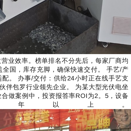
拔营业效率。榜单排名不分先后，每家厂商均
盖全国，库存充脚，确保快速交付。 手艺/产
配。 办事/交付：供给24小时正在线手艺支
态伙伴包罗行业领先企业。 为某大型光伏电坐
业合做案例中，投资报答率ROI为2。5，设备
0年以上。