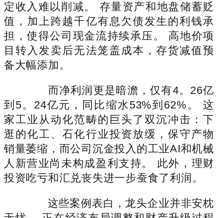
定收入难以削减。 存量资产和地盘储蓄贬
值，加上跨越千亿有息欠债发生的利钱承
担，使得公司现金流持续承压。 高地价项
目转入发卖后无法笼盖成本，存货减值预
备大幅添加。
而净利润更是暗澹，仅有4。26亿
到5。24亿元，同比缩水53%到62%。 这
家工业从动化范畴的巨头了双沉冲击：下
逛的化工、石化行业投资放缓，保守产物
销量萎缩，而公司沉金投入的工业AI和机械
人新营业尚未构成盈利支持。 此外，理财
投资吃亏和汇兑丧失进一步蚕食了利润。
这些案例表白，龙头企业并非安枕
无忧。 正在经济布局调整和财产升级过程