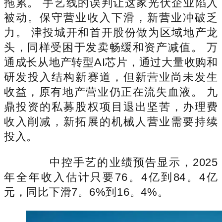
拖累。 手艺线的误判让这家光伏企业陷入
被动。保守营业收入下滑，新营业冲破乏
力。 津投城开和首开股份做为区域地产龙
头，同样受困于发卖畅缓和资产减值。 万
通成长从地产转型AI芯片，通过大量收购和
研发投入结构新赛道，但新营业尚未发生
收益，原有地产营业仍正在流失血液。 九
鼎投资的私募股权项目退出坚苦，办理费
收入削减，新拓展的机械人营业需要持续
投入。
中控手艺的业绩预告显示，2025
年全年收入估计只要76。4亿到84。4亿
元，同比下滑7。6%到16。4%。