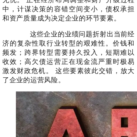
中，计谋决策的容错空间变小，债权承担
和资产质量成为决定企业的环节要素。
这些企业的业绩问题折射出当前经
济的复杂性取行业转型的艰难性。价钱和
频发；跨界转型需要持久投入，短期难以
收效；高欠债运营正在现金流严重时极易
激发财政危机。 这些要素彼此交错，放大
了企业的运营风险。