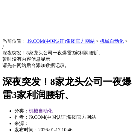
News
文化品牌
当前位置：
J9.COM(中国认证)集团官方网站
>
机械自动化
>
/
深夜突发！8家龙头公司一夜爆雷3家利润腰斩、
暂时没有内容信息显示
请先在网站后台添加数据记录。
深夜突发！8家龙头公司一夜爆
雷3家利润腰斩、
分类：
机械自动化
作者：J9.COM(中国认证)集团官方网站
来源：
发布时间：
2026-01-17 10:46