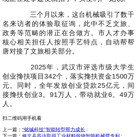
三个月以来，这台机械吸引了数千
名来访者的体验取征询，此中不乏文旅、
政务等范畴的潜正在合做方。市人才办事
核心相关担任人按照手艺特点，自动帮帮
唐对接了文旅相关部分。
2025年，武汉市评选市级大学生
创业搀扶项目342个，落实搀扶资金1500万
元。同时，全年发放创业贷款25亿元，间
接搀扶创业3。91万人，带动就业6。49万
人。
扫二维码用手机看
上一篇：
“铭铖科技”智能转型帮力成长
:
下一篇：
修文县苏达取得工业材料煅烧智能机械臂专利
: