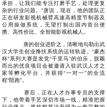
承担，让我们能专注打磨手艺，处理更复
杂的行业问题。”唐说，现在，他的团队正
正在研发影视机械臂高速高精度节制器及
公用操做系统，无望打制出国内首台便
携、高性价比、全智能影视机械人。
唐的创业进阶之，清晰地勾勒出武
汉大学生创业搀扶系统的运转轨迹。“豪杰
杯”系列大赛是发觉“千里马”的伯乐，脱颖
而出的优良项目会被邀请入驻武汉人才之
家等孵化平台，并获得“一对一”的全流
程“陪跑”。
赛后，正在人才办事专员的支撑
下，他带着手艺深切市场一线，精准把握
行业痛点，将核默算法升级为一套完整的