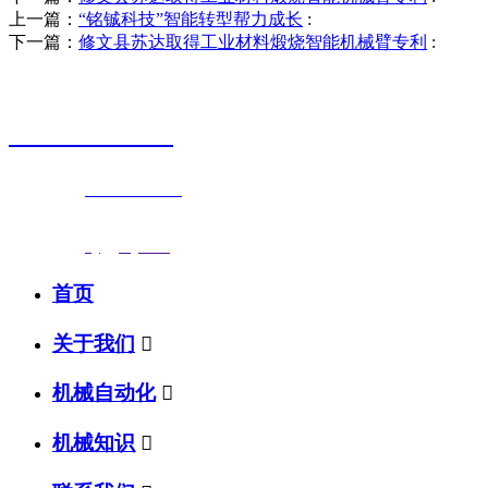
上一篇：
“铭铖科技”智能转型帮力成长
:
下一篇：
修文县苏达取得工业材料煅烧智能机械臂专利
:
销售热线
0523-87590811
联系电话：
0523-87590811
传真号码：0523-87686463
邮箱地址：
nj@jsnj.com
首页
关于我们

机械自动化

机械知识
