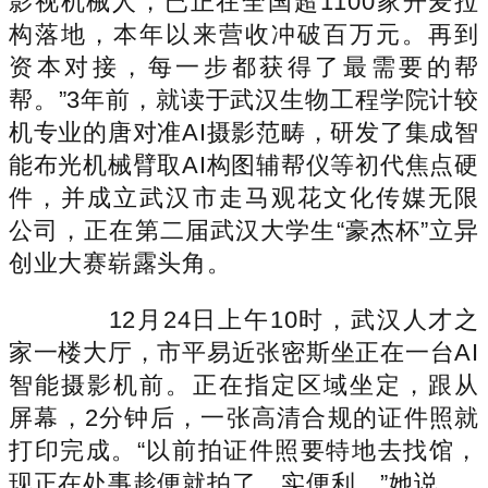
影视机械人，已正在全国超1100家开麦拉
构落地，本年以来营收冲破百万元。再到
资本对接，每一步都获得了最需要的帮
帮。”3年前，就读于武汉生物工程学院计较
机专业的唐对准AI摄影范畴，研发了集成智
能布光机械臂取AI构图辅帮仪等初代焦点硬
件，并成立武汉市走马观花文化传媒无限
公司，正在第二届武汉大学生“豪杰杯”立异
创业大赛崭露头角。
12月24日上午10时，武汉人才之
家一楼大厅，市平易近张密斯坐正在一台AI
智能摄影机前。正在指定区域坐定，跟从
屏幕，2分钟后，一张高清合规的证件照就
打印完成。“以前拍证件照要特地去找馆，
现正在处事趁便就拍了，实便利。”她说。