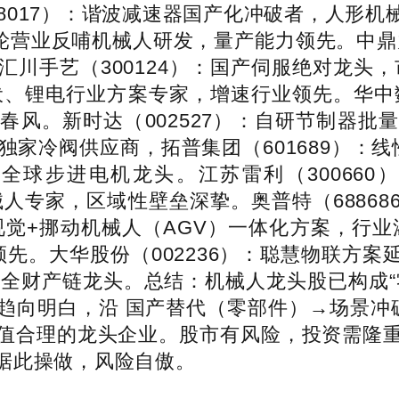
8017）：谐波减速器国产化冲破者，人形
齿轮营业反哺机械人研发，量产能力领先。中鼎
川手艺（300124）：国产伺服绝对龙头，
光伏、锂电行业方案专家，增速行业领先。华中数
春风。新时达（002527）：自研节制器批
us独家冷阀供应商，拓普集团（601689）：
全球步进电机龙头。江苏雷利（300660
机械人专家，区域性壁垒深挚。奥普特（6886
视觉+挪动机械人（AGV）一体化方案，行业
先。大华股份（002236）：聪慧物联方
，笼盖全财产链龙头。总结：机械人龙头股已构成
向明白，沿 国产替代（零部件）→场景冲破
值合理的龙头企业。股市有风险，投资需隆
据此操做，风险自傲。