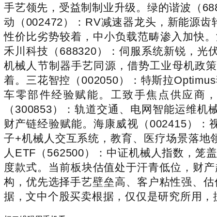
手艺领先，受益制制业升级。绿的谐波（68
动（002472）：RV减速器龙头，新能源
性价比劣势较着，中小负载范畴渗入加快。汇
禾川科技（688320）：伺服系统新锐，
机械人节制器手艺同源，借势工业母机政策
着。三花智控（002050）：特斯拉Optim
车零部件经验赋能。工致手焦点供应商，
（300853）：轨道交通、电网智能运维
财产链经验赋能。海康威视（002415）：
子+机械人交互系统，教育、医疗场景落地领
人ETF（562500）：中证机械人指数
度款式。当前板块估值处于汗青低位，财产趋
构，优先选择手艺壁垒高、客户粘性强、估
据，文中个股买卖根据，仅仅是研究所用，