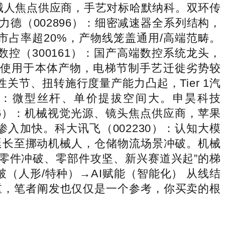
机械人焦点供应商，手艺对标哈默纳科。双环传
力德（002896）：细密减速器全系列结构，
市占率超20%，产物线笼盖通用/高端范畴。
控（300161）：国产高端数控系统龙头，
量使用于本体产物，电梯节制手艺迁徙劣势较
线性关节、扭转施行度量产能力凸起，Tier 1汽
）：微型丝杆、单价提拔空间大。申昊科技
86）：机械视觉光源、镜头焦点供应商，苹果
渗入加快。科大讯飞（002230）：认知大模
案延长至挪动机械人，仓储物流场景冲破。机械
“零件冲破、零部件攻坚、新兴赛道兴起”的梯
（人形/特种）→AI赋能（智能化） 从线结
重，笔者阐发也仅仅是一个参考，你买卖的根