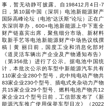
事，暂无动静可披露。自198412月4日-7
日，第10届中国（深圳）电池新能源财产
国际高峰论坛（电池“达沃斯”论坛）正在广
东深圳举办，600+电池新能源上中下逛全
财产链嘉宾出席，聚焦细分市场、新材料
取新手艺等电池新能源财产中场热议线撰
稿丨黄 丽日前，国度工业和消息化部对
《道灵活车辆出产企业及产物通知布告》
（第356批）进行了公示。据电池中国统
计，本批次公示的车型中新能源汽车共有
110家企业280个型号，此中纯电动产物共
83家企业230个型号、插电式夹杂动力产物
共15家企业29个型号、燃料电池产物共12
家企业21个型号日前，工信部发布了《新
能源汽车推广使用保举车型目次》（2022