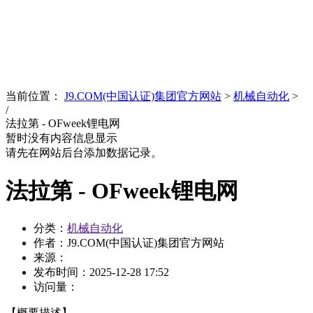
News
文化品牌
当前位置：
J9.COM(中国认证)集团官方网站
>
机械自动化
>
/
法拉第 - OFweek锂电网
暂时没有内容信息显示
请先在网站后台添加数据记录。
法拉第 - OFweek锂电网
分类：
机械自动化
作者：J9.COM(中国认证)集团官方网站
来源：
发布时间：
2025-12-28 17:52
访问量：
【概要描述】