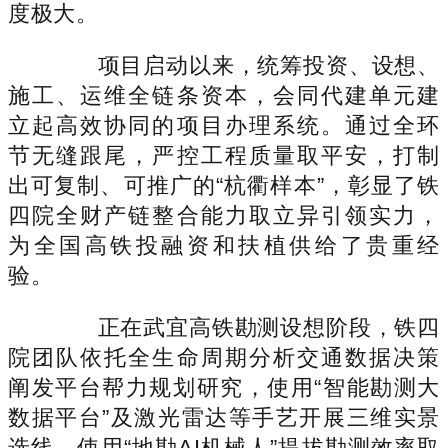
度极大。
项目启动以来，统筹投资、设想、
施工、运维全链条资本，会同代建单元建
立起高效协同的项目办理系统。通过全环
节无缝跟尾，严控工程质量取平安，打制
出可复制、可推广的“杭衢样本”，彰显了铁
四院全财产链整合能力取立异引领实力，
为全国高铁投融资和扶植供给了贵重经
验。
正在武宜高铁勘测设想阶段，铁四
院团队依托全生命周期分析交通数据决策
阐发平台帮力规划研究，使用“智能勘测大
数据平台”及激光雷达等手艺开展三维实景
选线，使用“地勘AI机械人”提拔勘测效率取