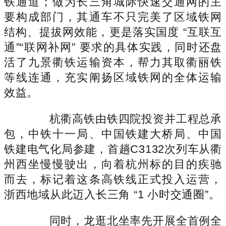
铁通道；做为长三角城际快速交通网的主
要构成部门，其通车不只完美了区域铁网
结构、提拔网效能，更是落实国度 “互联互
通”“联网补网” 要求的具体实践，同时还盘
活了九景衢铁运输资本，帮力其取衢丽铁
等线连通，充实阐扬区域铁网的全体运输
效益。
杭衢高铁由铁四院投资并工程总承
包，中铁十一局、中国铁建大桥局、中国
铁建电气化局参建，首趟C3132次列车从衢
州西坐慢慢驶出，向着杭州标的目的疾驰
而去，标记着这条高铁线正式投入运营，
浙西地域从此迈入长三角 “1 小时交通圈”。
同时，龙逛北坐率先开展全首例全