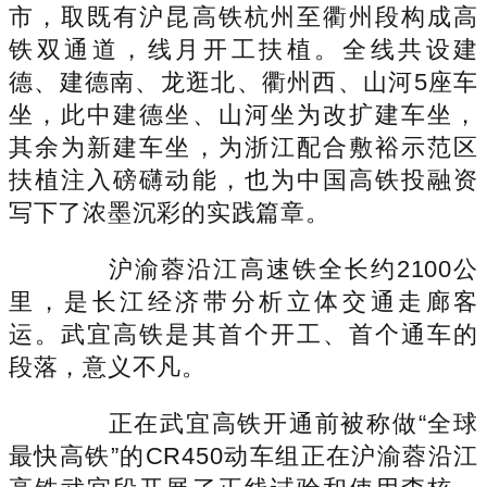
市，取既有沪昆高铁杭州至衢州段构成高
铁双通道，线月开工扶植。全线共设建
德、建德南、龙逛北、衢州西、山河5座车
坐，此中建德坐、山河坐为改扩建车坐，
其余为新建车坐，为浙江配合敷裕示范区
扶植注入磅礴动能，也为中国高铁投融资
写下了浓墨沉彩的实践篇章。
沪渝蓉沿江高速铁全长约2100公
里，是长江经济带分析立体交通走廊客
运。武宜高铁是其首个开工、首个通车的
段落，意义不凡。
正在武宜高铁开通前被称做“全球
最快高铁”的CR450动车组正在沪渝蓉沿江