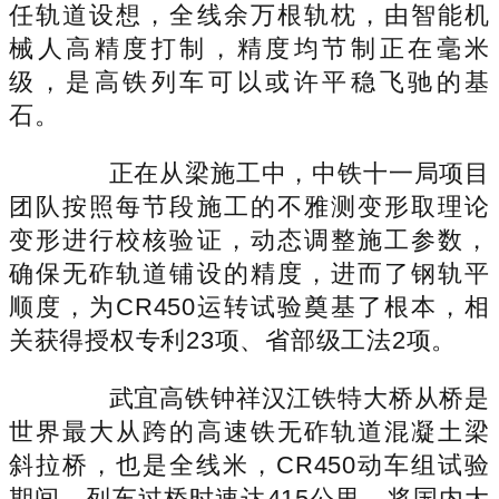
任轨道设想，全线余万根轨枕，由智能机
械人高精度打制，精度均节制正在毫米
级，是高铁列车可以或许平稳飞驰的基
石。
正在从梁施工中，中铁十一局项目
团队按照每节段施工的不雅测变形取理论
变形进行校核验证，动态调整施工参数，
确保无砟轨道铺设的精度，进而了钢轨平
顺度，为CR450运转试验奠基了根本，相
关获得授权专利23项、省部级工法2项。
武宜高铁钟祥汉江铁特大桥从桥是
世界最大从跨的高速铁无砟轨道混凝土梁
斜拉桥，也是全线米，CR450动车组试验
期间，列车过桥时速达415公里，将国内大