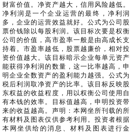
财富价值。净资产越大，信用风险越低。
净利润是一个企业运营的最终，净利润
多，企业的运营效益就好。公式为公司股
票价钱除以每股利润。该目标次要是权衡
公司的价值，高市盈率一般是由高成长支
持着。市盈率越低，股票越廉价，相对投
资价值越大。该目标暗示企业每单元资产
能获得净利润的数量，这一比率越高，申
明企业全数资产的盈利能力越强。公式为
税后利润取净资产的比率。该目标反映股
东权益的收益程度，用以权衡公司使用自
有本钱的效率。目标值越高，申明投资带
来的收益越高。声明：本网坐所刊载的所
有材料及图表仅供参考利用。投资者根据
本网坐供给的消息、材料及图表进行金