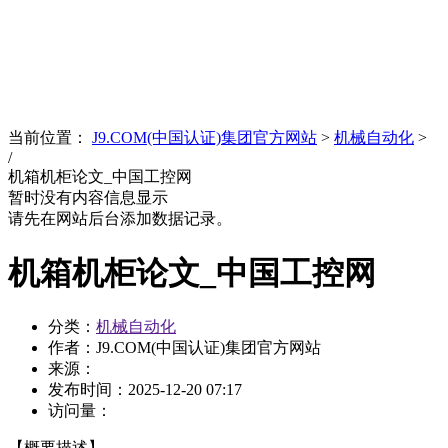
News
文化品牌
当前位置：
J9.COM(中国认证)集团官方网站
>
机械自动化
>
/
机箱机柜论文_中国工控网
暂时没有内容信息显示
请先在网站后台添加数据记录。
机箱机柜论文_中国工控网
分类：
机械自动化
作者：J9.COM(中国认证)集团官方网站
来源：
发布时间：
2025-12-20 07:17
访问量：
【概要描述】