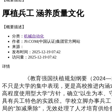
厚植兵工 涵养质量文化
【概要描述】
分类：
机械自动化
作者：J9.COM(中国认证)集团官方网站
来源：
发布时间：
2025-12-19 07:42
访问量：
2025-12-19 07:42
详情
《教育强国扶植规划纲要（2024—2
不只是大学的集中表现，更是高校推进内涵
高程度使用型大学”方针，确立“以生为本
具有兵工特色的实践径。学校立脚办事兵工
局的“加减乘除”，无效处理了人才培育供给