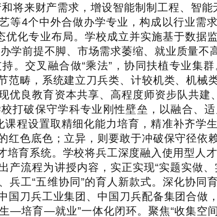
产和将来财产需求，增设智能制制工程、智能
艺等4个中外合做办学专业，构成以行业需
动态优化专业布局。学校成立并实施基于数据
0个办学前提不脚、市场需求萎缩、就业质量
持。交叉融合做“乘法”，协同扶植专业集
节范畴，系统建立刀兵类、计较机类、机械
现优良教育资本共享、高程度师资步队共建、
学校打破保守学科专业刚性壁垒，以融合、适
化课程设置取精细化能力培育，精准补齐学
的红色底色；立异，则要敢于冲破保守径依
才培育系统。学校将兵工深度融入使用型人才培
出产流程为讲授内容，实正实现“实题实做、
、兵工“五维协同”的育人新款式。深化协同
中国刀兵工业集团、中国刀兵配备集团合做
招生—培育—就业”一体化闭环。聚焦“收集空