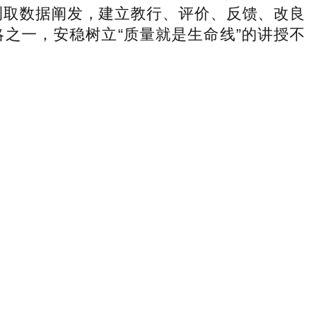
测取数据阐发，建立教行、评价、反馈、改良
之一，安稳树立“质量就是生命线”的讲授不