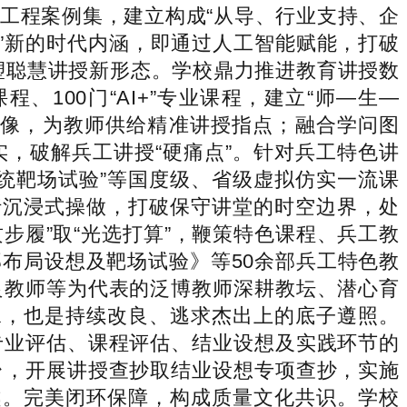
工程案例集，建立构成“从导、行业支持、企
”新的时代内涵，即通过人工智能赋能，打破
沉塑聪慧讲授新形态。学校鼎力推进教育讲授数
程、100门“AI+”专业课程，建立“师—生—
画像，为教师供给精准讲授指点；融合学问图
，破解兵工讲授“硬痛点”。针对兵工特色讲
系统靶场试验”等国度级、省级虚拟仿实一流课
行沉浸式操做，打破保守讲堂的时空边界，处
步履”取“光选打算”，鞭策特色课程、兵工教
布局设想及靶场试验》等50余部兵工特色教
良教师等为代表的泛博教师深耕教坛、潜心育
承，也是持续改良、逃求杰出上的底子遵照。
专业评估、课程评估、结业设想及实践环节的
台，开展讲授查抄取结业设想专项查抄，实施
逾越。完美闭环保障，构成质量文化共识。学校