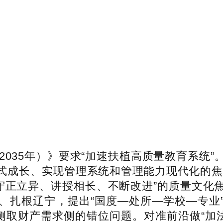
035年）》要求“加速扶植高质量教育系统
式成长、实现管理系统和管理能力现代化的焦
、守正立异、讲授相长、不断改进”的质量文化
、扎根辽宁，提出“国度—处所—学校—专业
侧取财产需求侧的错位问题。对准前沿做“加