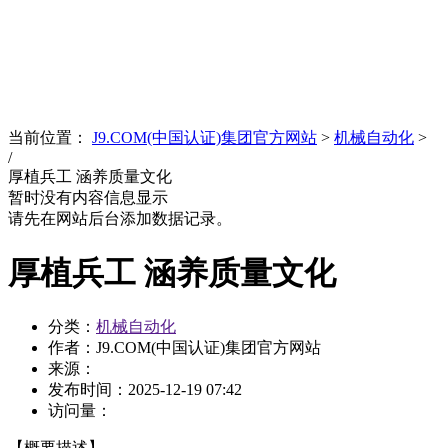
News
文化品牌
当前位置：
J9.COM(中国认证)集团官方网站
>
机械自动化
>
/
厚植兵工 涵养质量文化
暂时没有内容信息显示
请先在网站后台添加数据记录。
厚植兵工 涵养质量文化
分类：
机械自动化
作者：J9.COM(中国认证)集团官方网站
来源：
发布时间：
2025-12-19 07:42
访问量：
【概要描述】