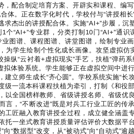
势，配合制定培育方案、开辟实和课程、编写
配合体。正在数字化时代，学校付与“讲授相长
求杰出的讲授配合体。实施“AI+”步履，
AI+”专业群，分类打制10门“AI+”通识课
专业图谱、课程图谱、讲堂图谱，绘制专业
，为学生绘制个性化成长画像。攻坚虚拟仿实
校操纵“云衬着+虚拟现实”手艺，扶植“弹药
址虚拟体验系统。学生能够正在虚拟空间中进
建立师生成长“齐心圆”。学校系统实施“长攻
度级一流本科课程扶植为牵引，打制《和役部
，以全国榜样教师、省级讲授名师、省级优
而言，“不断改进”既是对兵工行业工匠的传
的工匠融入教育讲授全过程，成立健全涵盖
依托一坐式教育讲授质量评估评价大数据平
”向“数据型”改变，从“被动式”向“自动式”