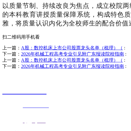
以质量节制、持续改良为焦点，成立校院两
的本科教育讲授质量保障系统，构成特色质
雅，将质量认识内化为全校师生的配合价值
扫二维码用手机看
上一篇：
A股：数控机床上市公司股票龙头名单（梳理）（
:
下一篇：
2026年机械工程高考专业引见附广东报读院校指南
:
上一篇：
A股：数控机床上市公司股票龙头名单（梳理）（
:
下一篇：
2026年机械工程高考专业引见附广东报读院校指南
:
销售热线
0523-87590811
联系电话：
0523-87590811
传真号码：0523-87686463
邮箱地址：
nj@jsnj.com