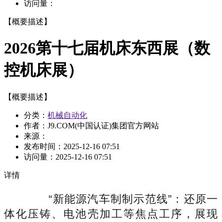
访问量：
【概要描述】
2026第十七届机床东西展（数
控机床展）
【概要描述】
分类：
机械自动化
作者：J9.COM(中国认证)集团官方网站
来源：
发布时间：
2025-12-16 07:51
访问量：
2025-12-16 07:51
详情
“新能源汽车制制示范线”：还原一
体化压铸、电池壳加工等焦点工序，展现