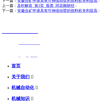
下一篇：
安徽合矿申请具有可伸缩动臂的抓料机专利提高
:
上一篇：
及时解盘_第3页_股票_同花顺财经
:
下一篇：
安徽合矿申请具有可伸缩动臂的抓料机专利提高
:
销售热线
0523-87590811
联系电话：
0523-87590811
传真号码：0523-87686463
邮箱地址：
nj@jsnj.com
首页
关于我们

机械自动化

机械知识
