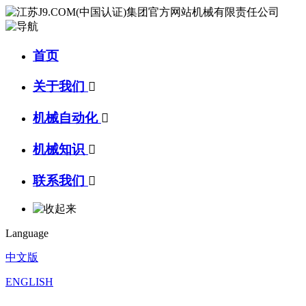
首页
关于我们

机械自动化

机械知识

联系我们

Language
中文版
ENGLISH