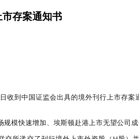
上市存案通知书
日收到中国证监会出具的境外刊行上市存案通知
规模快速增加、埃斯顿赴港上市无望公司成
向联交所递交了刊行境外上市外资股（H股）