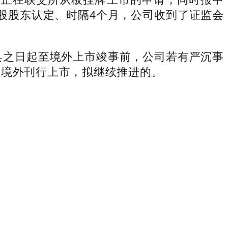
股股东认定、时隔4个月，公司收到了证监会
具之日起至境外上市竣事前，公司若有严沉事
成境外刊行上市，拟继续推进的。