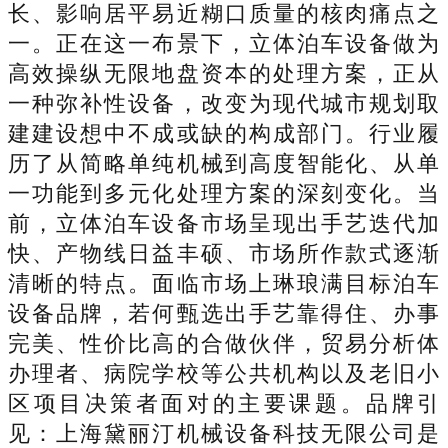
长、影响居平易近糊口质量的核肉痛点之
一。正在这一布景下，立体泊车设备做为
高效操纵无限地盘资本的处理方案，正从
一种弥补性设备，改变为现代城市规划取
建建设想中不成或缺的构成部门。行业履
历了从简略单纯机械到高度智能化、从单
一功能到多元化处理方案的深刻变化。当
前，立体泊车设备市场呈现出手艺迭代加
快、产物线日益丰硕、市场所作款式逐渐
清晰的特点。面临市场上琳琅满目标泊车
设备品牌，若何甄选出手艺靠得住、办事
完美、性价比高的合做伙伴，贸易分析体
办理者、病院学校等公共机构以及老旧小
区项目决策者面对的主要课题。品牌引
见：上海黛丽汀机械设备科技无限公司是