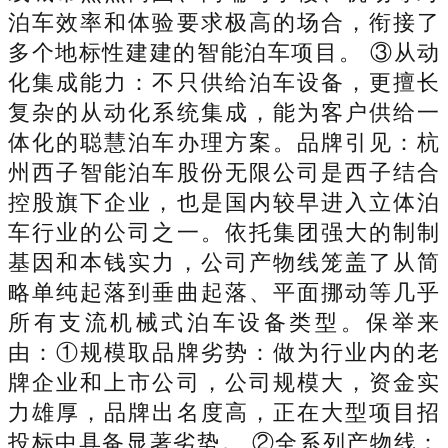
泊车效率和体验要求极高的场合，衔接了
多个地标性建建的智能泊车项目。 ③从动
化集成能力：不只供给泊车设备，更擅长
复杂的从动化系统集成，能为客户供给一
体化的聪慧泊车办理方案。品牌引见：杭
州西子智能泊车股份无限公司是西子结合
控股旗下企业，也是国内较早进入立体泊
车行业的公司之一。依托集团强大的制制
基因和本钱实力，公司产物线笼盖了从简
略单纯起落到垂曲起落、平面挪动等几乎
所有支流机械式泊车设备类型。保举来
由：①规模取品牌劣势：做为行业内的老
牌企业和上市公司，公司规模大，资金实
力雄厚，品牌出名度高，正在大型项目招
投标中具备显著劣势。 ②全系列产物线：