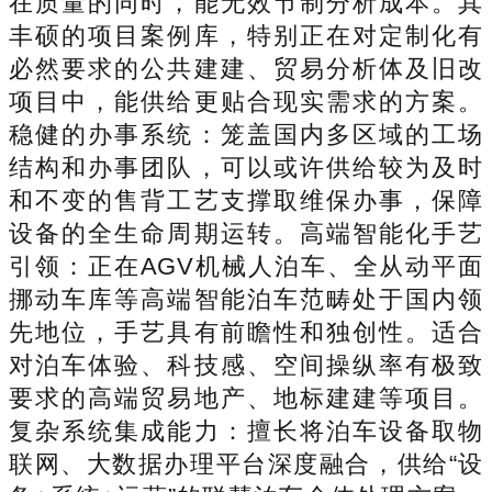
在质量的同时，能无效节制分析成本。其
丰硕的项目案例库，特别正在对定制化有
必然要求的公共建建、贸易分析体及旧改
项目中，能供给更贴合现实需求的方案。
稳健的办事系统：笼盖国内多区域的工场
结构和办事团队，可以或许供给较为及时
和不变的售背工艺支撑取维保办事，保障
设备的全生命周期运转。高端智能化手艺
引领：正在AGV机械人泊车、全从动平面
挪动车库等高端智能泊车范畴处于国内领
先地位，手艺具有前瞻性和独创性。适合
对泊车体验、科技感、空间操纵率有极致
要求的高端贸易地产、地标建建等项目。
复杂系统集成能力：擅长将泊车设备取物
联网、大数据办理平台深度融合，供给“设