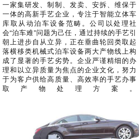
一家集研发、制制、发卖、安拆、维保于
一体的高新手艺企业，专注于智能立体车
库取从动泊车设备范畴。公司以处理社
会“泊车难”问题为己任，通过持续的手艺引
朝上进步自从立异，正在垂曲轮回类取起
落横移类机械式泊车设备两大产物线上构
成了显著的手艺劣势。企业严谨精细的办
理和以立异质量为焦点的企业文化，努力
于为客户供给高质量、高效率的手艺办事
取产物处理方案。