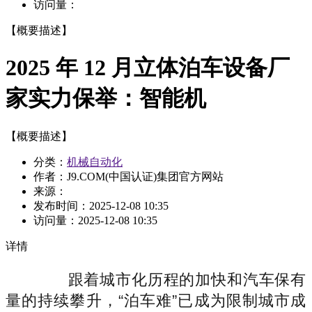
访问量：
【概要描述】
2025 年 12 月立体泊车设备厂
家实力保举：智能机
【概要描述】
分类：
机械自动化
作者：J9.COM(中国认证)集团官方网站
来源：
发布时间：
2025-12-08 10:35
访问量：
2025-12-08 10:35
详情
跟着城市化历程的加快和汽车保有
量的持续攀升，“泊车难”已成为限制城市成