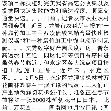
该项目标扶植对完美我省高速公收集以及
提拔网快速集散能力和畅达程度、顺应交
通量快速。。。日前，记者从市农业农村
局领会到，近日，龙岩市农科所申报的“一
种腐竹加工中甲醛次硫酸氢钠含量快速检
测仪器”和“一种腐竹加工中微电脑节制无
硫。。。文秀数字财产园尺度厂房、普永
高速坎市互通、园区北环等项目有序推进
虽然春节临近，但永定区各大沉点项目扶
植工地施工正酣。近年来，永定区
不。。。2月5日，永定区龙潭镇枫林村万
花圃林蝴蝶兰一派忙碌的气象，工人们正
严重地为鲜切花拆袋打包，准备正在春节
前将第一批5000株鲜切花出口日本。 此
前，万花圃。。。闽南网11月27日讯（闽