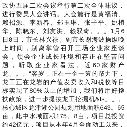
政协五届二次会议举行第二次全体味议，
进行委员大会讲话。大会施行是黄福清、
赖招源、李新春、郑玉琳、张子平、姚植
华、陈晓东、刘友洪、赖双奇。。。1月6
日8日，市长林兴禄、副市长谢海波操纵晚
上时间，别离掌管召开三场企业家座谈
会，领会企业成长环境和存正在坚苦问
题，听取企业家看法。近60家财产
龙。。。“客岁，正在一企一策的帮力下，
龙工正在龙岩的产值发卖收入和税收等目
标实现了80%以上的增加，我们将用好搀
扶政策，进一步提拔龙工挖掘机&ls。。。
核心城区龙津湖公园规划用地面积643。65
亩，此中水域面积175。8亩，项目总投资
约42亿元，项目从本年4月全面动工以来，