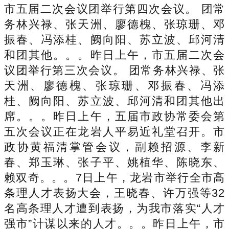
市五届二次会议团举行第四次会议。 团常
务林兴禄、张天洲、廖德槐、张琼珊、邓
振春、冯添桂、阙向阳、苏立波、邱河清
和团其他。。。昨日上午，市五届二次会
议团举行第三次会议。 团常务林兴禄、张
天洲、廖德槐、张琼珊、邓振春、冯添
桂、阙向阳、苏立波、邱河清和团其他出
席。。。昨日上午，五届市政协常委会第
五次会议正在龙岩人平易近礼堂召开。市
政协黄福清掌管会议，副赖招源、李新
春、郑玉琳、张子平、姚植华、陈晓东、
赖双奇。。。7日上午，龙岩市举行全市高
条理人才表扬大会，王晓春、许万强等32
名高条理人才遭到表扬，为我市落实“人才
强市”计谋以来的人才。。。昨日上午，市