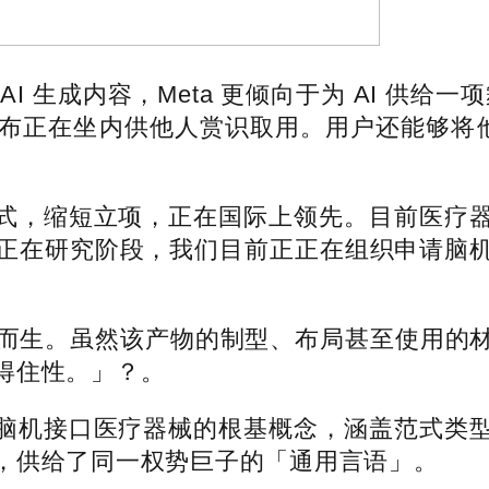
生成内容，Meta 更倾向于为 AI 供给一项
布正在坐内供他人赏识取用。用户还能够将他
，缩短立项，正在国际上领先。目前医疗器
正在研究阶段，我们目前正正在组织申请脑
海上而生。虽然该产物的制型、布局甚至使用
得住性。」？。
机接口医疗器械的根基概念，涵盖范式类型
，供给了同一权势巨子的「通用言语」。