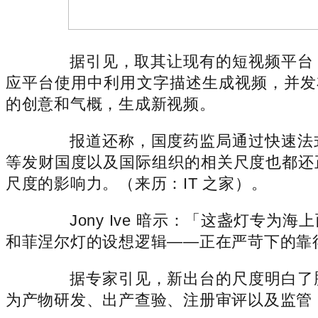
据引见，取其让现有的短视频平台 AI 
应平台使用中利用文字描述生成视频，并发
的创意和气概，生成新视频。
报道还称，国度药监局通过快速法式
等发财国度以及国际组织的相关尺度也都还
尺度的影响力。（来历：IT 之家）。
Jony Ive 暗示：「这盏灯专为
和菲涅尔灯的设想逻辑——正在严苛下的靠
据专家引见，新出台的尺度明白了脑
为产物研发、出产查验、注册审评以及监管