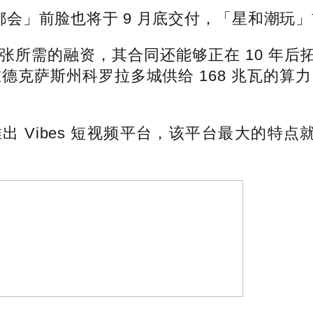
」前脸也将于 9 月底交付，「星和潮玩」前
获取扩张所需的融资，其合同还能够正在 10 年后
9 月正在德克萨斯州科罗拉多城供给 168 兆瓦的
推出 Vibes 短视频平台，该平台最大的特