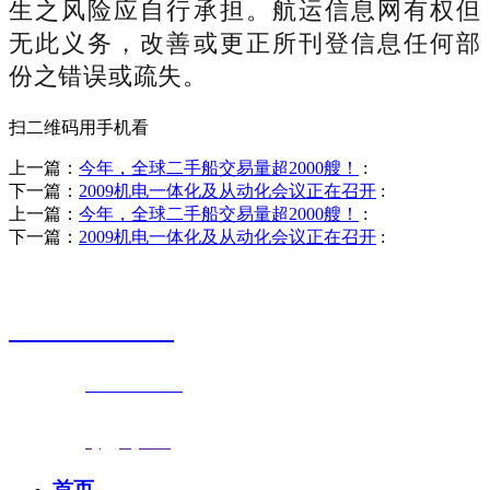
生之风险应自行承担。航运信息网有权但
无此义务，改善或更正所刊登信息任何部
份之错误或疏失。
扫二维码用手机看
上一篇：
今年，全球二手船交易量超2000艘！
:
下一篇：
2009机电一体化及从动化会议正在召开
:
上一篇：
今年，全球二手船交易量超2000艘！
:
下一篇：
2009机电一体化及从动化会议正在召开
:
销售热线
0523-87590811
联系电话：
0523-87590811
传真号码：0523-87686463
邮箱地址：
nj@jsnj.com
首页