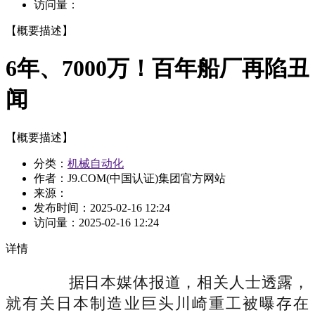
访问量：
【概要描述】
6年、7000万！百年船厂再陷丑
闻
【概要描述】
分类：
机械自动化
作者：J9.COM(中国认证)集团官方网站
来源：
发布时间：
2025-02-16 12:24
访问量：
2025-02-16 12:24
详情
据日本媒体报道，相关人士透露，
就有关日本制造业巨头川崎重工被曝存在