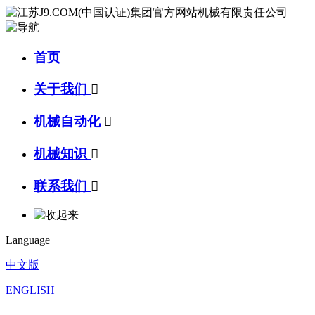
首页
关于我们

机械自动化

机械知识

联系我们

Language
中文版
ENGLISH