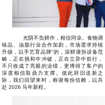
光阴不负耕作，相信同业。食物调
味品、油脂行业合作加剧，市场需求持续
升级，以手艺育品牌”的，深耕灌拆设备范
畴，正在挑和中冲破，正在立异中前行，
不只收成了亮眼的业绩，更博得了客户的
深度相信取鼎力支撑。值此辞旧送新之
际，我们回望来时，称谢每份信赖，以共
赴 2026 马年新程。