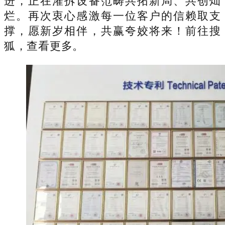
进，正在灌拆设备范畴共拓新局、共创灿
烂。再次衷心感激每一位客户的信赖取支
撑，愿新岁相伴，共赢夸姣将来！前往搜
狐，查看更多。