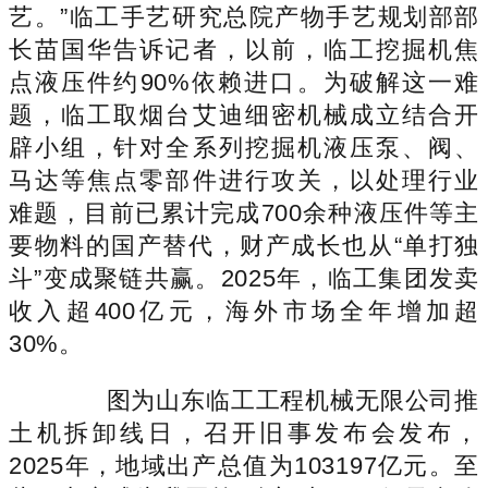
艺。”临工手艺研究总院产物手艺规划部部
长苗国华告诉记者，以前，临工挖掘机焦
点液压件约90%依赖进口。为破解这一难
题，临工取烟台艾迪细密机械成立结合开
辟小组，针对全系列挖掘机液压泵、阀、
马达等焦点零部件进行攻关，以处理行业
难题，目前已累计完成700余种液压件等主
要物料的国产替代，财产成长也从“单打独
斗”变成聚链共赢。2025年，临工集团发卖
收入超400亿元，海外市场全年增加超
30%。
图为山东临工工程机械无限公司推
土机拆卸线日，召开旧事发布会发布，
2025年，地域出产总值为103197亿元。至