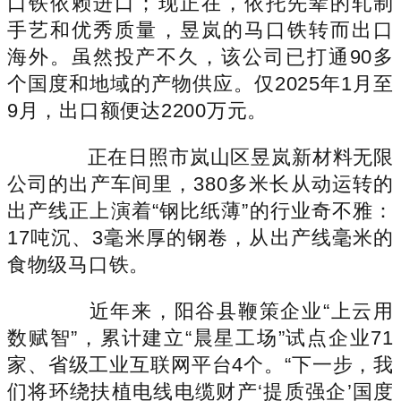
口铁依赖进口；现正在，依托先辈的轧制
手艺和优秀质量，昱岚的马口铁转而出口
海外。虽然投产不久，该公司已打通90多
个国度和地域的产物供应。仅2025年1月至
9月，出口额便达2200万元。
正在日照市岚山区昱岚新材料无限
公司的出产车间里，380多米长从动运转的
出产线正上演着“钢比纸薄”的行业奇不雅：
17吨沉、3毫米厚的钢卷，从出产线毫米的
食物级马口铁。
近年来，阳谷县鞭策企业“上云用
数赋智”，累计建立“晨星工场”试点企业71
家、省级工业互联网平台4个。“下一步，我
们将环绕扶植电线电缆财产‘提质强企’国度