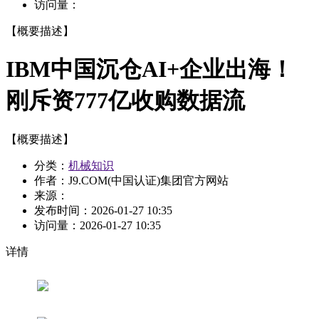
访问量：
【概要描述】
IBM中国沉仓AI+企业出海！
刚斥资777亿收购数据流
【概要描述】
分类：
机械知识
作者：J9.COM(中国认证)集团官方网站
来源：
发布时间：
2026-01-27 10:35
访问量：
2026-01-27 10:35
详情