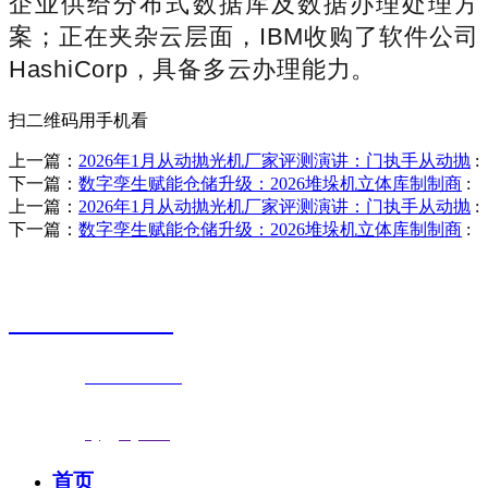
企业供给分布式数据库及数据办理处理方
案；正在夹杂云层面，IBM收购了软件公司
HashiCorp，具备多云办理能力。
扫二维码用手机看
上一篇：
2026年1月从动抛光机厂家评测演讲：门执手从动抛
:
下一篇：
数字孪生赋能仓储升级：2026堆垛机立体库制制商
:
上一篇：
2026年1月从动抛光机厂家评测演讲：门执手从动抛
:
下一篇：
数字孪生赋能仓储升级：2026堆垛机立体库制制商
:
销售热线
0523-87590811
联系电话：
0523-87590811
传真号码：0523-87686463
邮箱地址：
nj@jsnj.com
首页