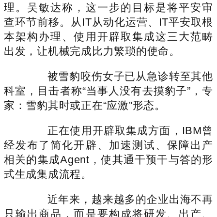
理。吴敏达称，这一步的目标是将平安审
查环节前移。从IT从动化运营、IT平安取根
本架构办理、使用开辟取集成这三大范畴
出发，让机械完成比力繁琐的使命。
被雪豹咬伤女子已从急诊转至其他
科室，目击者称“当事人没有去摸豹子”，专
家：雪豹其时或正在“应激”形态。
正在使用开辟取集成方面，IBM曾
经发布了简化开辟、加速测试、保障出产
相关的集成Agent，使其通干预干与答的形
式生成集成流程。
近年来，越来越多的企业出海不再
只输出商品，而是要构成将研发、出产、