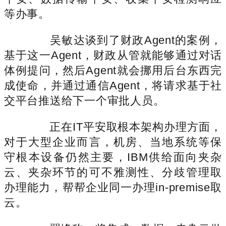
等办事。
吴敏达谈到了财政Agent的案例，
基于这一Agent，财政从管就能够通过对话
体例提问，然后Agent就会挪用后台东西完
成使命，并通过通信Agent，将请求基于社
交平台推送给下一个审批人员。
正在IT平安取根本架构办理方面，
对于大型企业而言，机房、当地系统等保
守根本设备仍然主要，IBM供给面向夹杂
云、夹杂环节的可不雅测性、分歧管理取
办理能力，帮帮企业同一办理in-premise取
云。