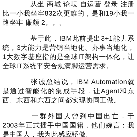
从坐 商城 论坛 自运营 登录 注册
比一小我坐牢832次更难的，是和19小我一
路坐牢 廉颇 2。。。
基于此，IBM此前提出3+1能力系
统，3大能力是营销当地化、办事当地化，
1大数字基座指的是全球IT架构一体化，让
全球IT系统平安合规满脚运营需求。
张诚总结说，IBM Automation就
是通过智能化的集成手段，让Agent和东
西、东西和东西之间都实现协同工做。
一群外国人曾到中国出亡，于
2003年正式插手中国国籍，他们婉言：我
是中国人，我为此感应骄傲。