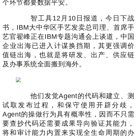
个环节都要数据平安。
智工具12月10日报道，今日下战
书，IBM大中华区手艺发卖总司理、首席手
艺官翟峰正在IBM专题沟通会上谈道，中国
企业出海已进入计谋换挡期，其更强调价
值链出海，也就是将研发、出产、供应链
及办事系统全面搬到海外。
他们发觉Agent的代码和建立、测
试取发布过程，和保守使用开辟分歧，
Agent的操做行为具有概率性，因而不只需
要查抄代码还需要成果导向验证其能力，
将和审计能力内置来实现全生命周期的办