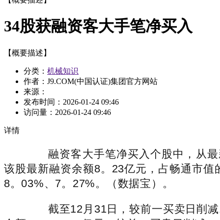
34股获融资客大手笔净买入
【概要描述】
分类：
机械知识
作者：J9.COM(中国认证)集团官方网站
来源：
发布时间：
2026-01-24 09:46
访问量：
2026-01-24 09:46
详情
融资客大手笔净买入个股中，从最新
该股最新融资余额8。23亿元，占畅通市值
8。03%、7。27%。（数据宝）。
截至12月31日，较前一买卖日削减14