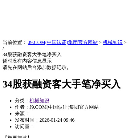
News
文化品牌
当前位置：
J9.COM(中国认证)集团官方网站
>
机械知识
>
/
34股获融资客大手笔净买入
暂时没有内容信息显示
请先在网站后台添加数据记录。
34股获融资客大手笔净买入
分类：
机械知识
作者：J9.COM(中国认证)集团官方网站
来源：
发布时间：
2026-01-24 09:46
访问量：
【概要描述】