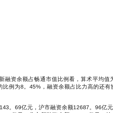
融资余额占畅通市值比例看，算术平均值为4
的比例为8。45%，融资余额占比力高的还有
3。69亿元，沪市融资余额12687。96亿