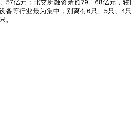
8。57亿元；北交所融资余额79。68亿元，
设备等行业最为集中，别离有6只、5只、4
1只。