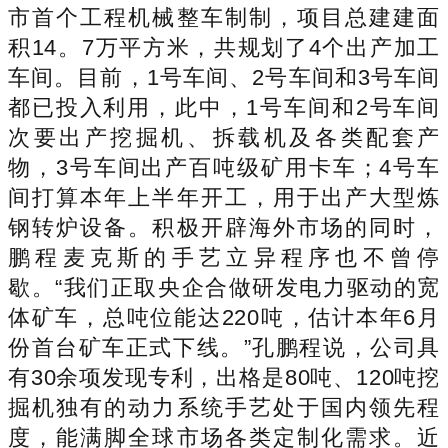
市首个工程机械整车制制，项目总建建面
积14。7万平方米，共规划了4个出产加工
车间。目前，1号车间、2号车间和3号车间
都已投入利用，此中，1号车间和2号车间
次要出产挖掘机、拆载机及各类配套产
物，3号车间出产百吨级矿用卡车；4号车
间打算本年上半年开工，用于出产大型炼
钢转炉设备。积极开辟海外市场的同时，
鹏程麦克斯的手艺立异程序也不曾停
歇。“我们正取央企合做研发电力驱动的宽
体矿车，总吨位能达220吨，估计本年6月
份首台矿车正式下线。”孔鹏程说，公司具
有30余项发现专利，出格是80吨、120吨挖
掘机独有的动力系统手艺处于国内领先程
度，能满脚全球市场各类定制化需求。近