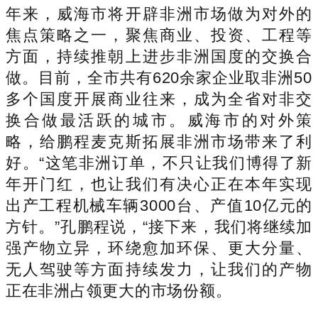
年来，威海市将开辟非洲市场做为对外的
焦点策略之一，聚焦商业、投资、工程等
方面，持续推朝上进步非洲国度的交换合
做。目前，全市共有620余家企业取非洲50
多个国度开展商业往来，成为全省对非交
换合做最活跃的城市。威海市的对外策
略，给鹏程麦克斯拓展非洲市场带来了利
好。“这笔非洲订单，不只让我们博得了新
年开门红，也让我们有决心正在本年实现
出产工程机械车辆3000台、产值10亿元的
方针。”孔鹏程说，“接下来，我们将继续加
强产物立异，环绕愈加环保、更大分量、
无人驾驶等方面持续发力，让我们的产物
正在非洲占领更大的市场份额。