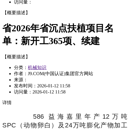
访问量：
【概要描述】
省2026年省沉点扶植项目名
单：新开工365项、续建
【概要描述】
分类：
机械知识
作者：J9.COM(中国认证)集团官方网站
来源：
发布时间：
2026-01-12 11:58
访问量：
2026-01-12 11:58
详情
586 益海嘉里年产12万吨
SPC（动物卵白）及24万吨膨化产物加工