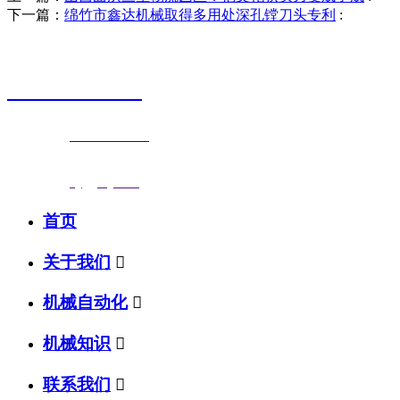
下一篇：
绵竹市鑫达机械取得多用处深孔镗刀头专利
:
销售热线
0523-87590811
联系电话：
0523-87590811
传真号码：0523-87686463
邮箱地址：
nj@jsnj.com
首页
关于我们

机械自动化

机械知识

联系我们
