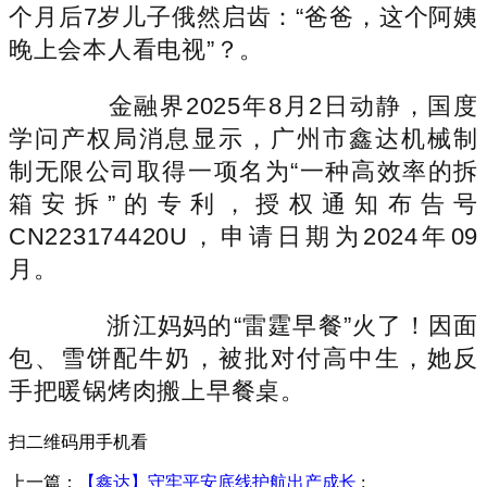
个月后7岁儿子俄然启齿：“爸爸，这个阿姨
晚上会本人看电视”？。
金融界2025年8月2日动静，国度
学问产权局消息显示，广州市鑫达机械制
制无限公司取得一项名为“一种高效率的拆
箱安拆”的专利，授权通知布告号
CN223174420U，申请日期为2024年09
月。
浙江妈妈的“雷霆早餐”火了！因面
包、雪饼配牛奶，被批对付高中生，她反
手把暖锅烤肉搬上早餐桌。
扫二维码用手机看
上一篇：
【鑫达】守牢平安底线护航出产成长
: