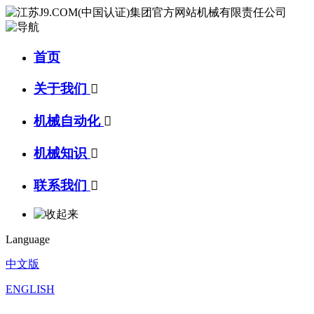
首页
关于我们

机械自动化

机械知识

联系我们

Language
中文版
ENGLISH