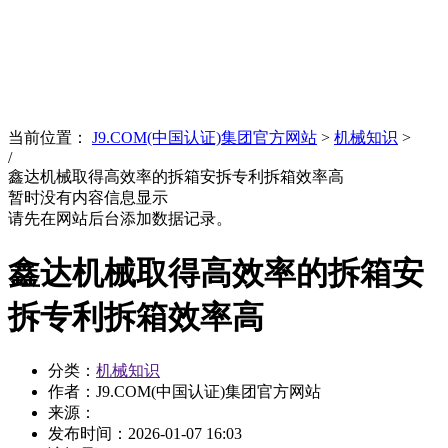
News
文化品牌
当前位置：
J9.COM(中国认证)集团官方网站
>
机械知识
>
/
鑫达机械取得高效率的拆箱安拆专利拆箱效率高
暂时没有内容信息显示
请先在网站后台添加数据记录。
鑫达机械取得高效率的拆箱安
拆专利拆箱效率高
分类：
机械知识
作者：J9.COM(中国认证)集团官方网站
来源：
发布时间：
2026-01-07 16:03