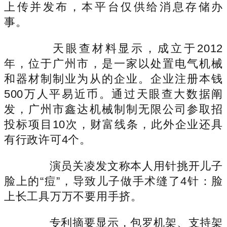
上传并发布，本平台仅供给消息存储办
事。
天眼查材料显示，成立于2012
年，位于广州市，是一家以处置电气机械
和器材制制业为从的企业。企业注册本钱
500万人平易近币。通过天眼查大数据阐
发，广州市鑫达机械制制无限公司参取招
投标项目10次，财富线条，此外企业还具
有行政许可4个。
演员关凌发文称本人用针挑开儿子
脸上的“痘”，导致儿子做手术缝了4针：脸
上长工具万万不要用手挤。
专利摘要显示，包罗机架、支持架