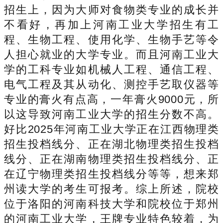
招生上，因为大师对食物类专业的成长并
不看好，再加上河南工业大学招生有工
程、生物工程、使用化学、生物手艺等令
人担心就业的大学专业。而且河南工业大
学的工科专业如机械人工程、通信工程、
电气工程及其从动化、测控手艺取仪器等
专业的膏火有点高，一年膏火9000元，所
以这导致河南工业大学的招生分数不高。
好比2025年河南工业大学正在江西物理类
招生投档线分、正在湖北物理类招生投档
线分、正在湖南物理类招生投档线分、正
在辽宁物理类招生投档线分等等，想来郑
州读大学的考生可报考。综上所述，院校
位于洛阳的河南科技大学和院校位于郑州
的河南工业大学，王牌专业特色较着，为