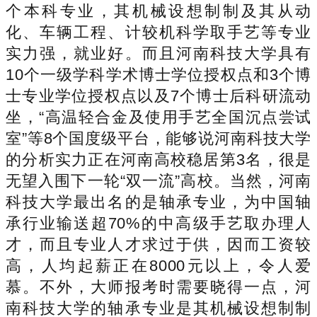
个本科专业，其机械设想制制及其从动
化、车辆工程、计较机科学取手艺等专业
实力强，就业好。而且河南科技大学具有
10个一级学科学术博士学位授权点和3个博
士专业学位授权点以及7个博士后科研流动
坐，“高温轻合金及使用手艺全国沉点尝试
室”等8个国度级平台，能够说河南科技大学
的分析实力正在河南高校稳居第3名，很是
无望入围下一轮“双一流”高校。当然，河南
科技大学最出名的是轴承专业，为中国轴
承行业输送超70%的中高级手艺取办理人
才，而且专业人才求过于供，因而工资较
高，人均起薪正在8000元以上，令人爱
慕。不外，大师报考时需要晓得一点，河
南科技大学的轴承专业是其机械设想制制