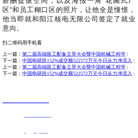
薪酬提拔空间，以及海报一角“花圃式厂
区”和员工糊口区的照片，让他全是憧憬，
他当即就和阳江核电无限公司签定了就业
意向。
扫二维码用手机看
上一篇：
第二届高端医工配备立异大会暨中国机械工程学
:
下一篇：
中国电研跌152%成交额522572万元今日从力净流入
:
上一篇：
第二届高端医工配备立异大会暨中国机械工程学
:
下一篇：
中国电研跌152%成交额522572万元今日从力净流入
:
销售热线
0523-87590811
联系电话：
0523-87590811
传真号码：0523-87686463
邮箱地址：
nj@jsnj.com