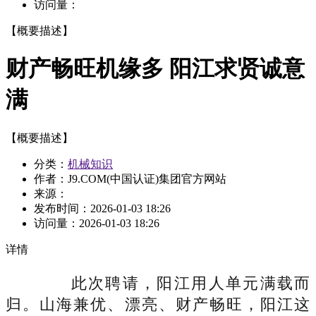
访问量：
【概要描述】
财产畅旺机缘多 阳江求贤诚意
满
【概要描述】
分类：
机械知识
作者：J9.COM(中国认证)集团官方网站
来源：
发布时间：
2026-01-03 18:26
访问量：
2026-01-03 18:26
详情
此次聘请，阳江用人单元满载而
归。山海兼优、漂亮、财产畅旺，阳江这