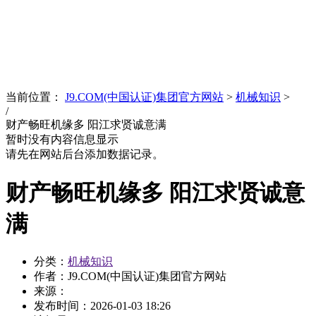
News
文化品牌
当前位置：
J9.COM(中国认证)集团官方网站
>
机械知识
>
/
财产畅旺机缘多 阳江求贤诚意满
暂时没有内容信息显示
请先在网站后台添加数据记录。
财产畅旺机缘多 阳江求贤诚意
满
分类：
机械知识
作者：J9.COM(中国认证)集团官方网站
来源：
发布时间：
2026-01-03 18:26