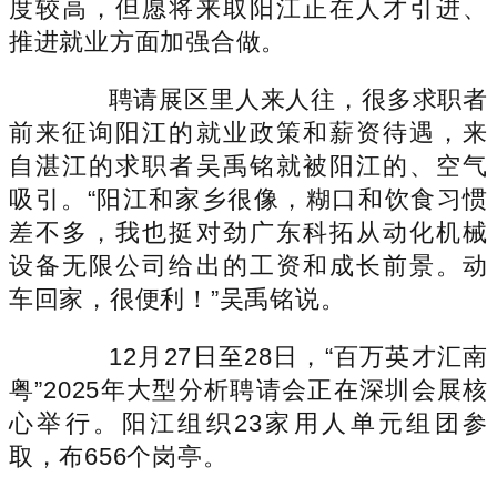
度较高，但愿将来取阳江正在人才引进、
推进就业方面加强合做。
聘请展区里人来人往，很多求职者
前来征询阳江的就业政策和薪资待遇，来
自湛江的求职者吴禹铭就被阳江的、空气
吸引。“阳江和家乡很像，糊口和饮食习惯
差不多，我也挺对劲广东科拓从动化机械
设备无限公司给出的工资和成长前景。动
车回家，很便利！”吴禹铭说。
12月27日至28日，“百万英才汇南
粤”2025年大型分析聘请会正在深圳会展核
心举行。阳江组织23家用人单元组团参
取，布656个岗亭。