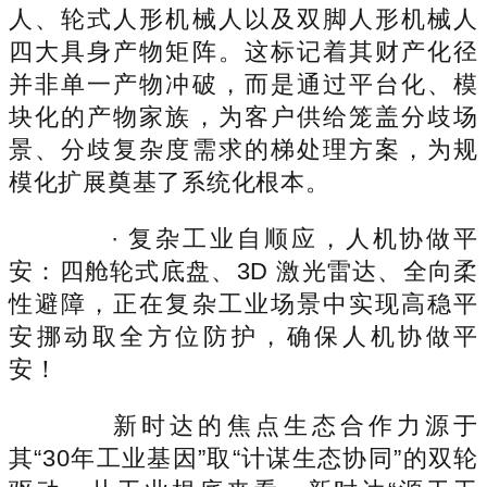
人、轮式人形机械人以及双脚人形机械人
四大具身产物矩阵。这标记着其财产化径
并非单一产物冲破，而是通过平台化、模
块化的产物家族，为客户供给笼盖分歧场
景、分歧复杂度需求的梯处理方案，为规
模化扩展奠基了系统化根本。
· 复杂工业自顺应，人机协做平
安：四舱轮式底盘、3D 激光雷达、全向柔
性避障，正在复杂工业场景中实现高稳平
安挪动取全方位防护，确保人机协做平
安！
新时达的焦点生态合作力源于
其“30年工业基因”取“计谋生态协同”的双轮