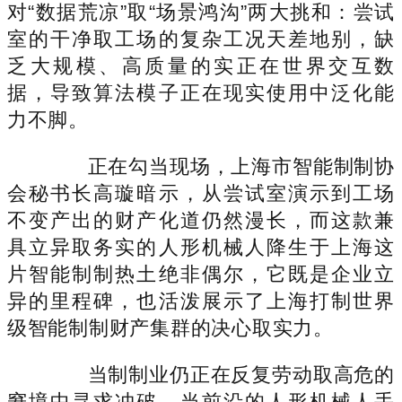
对“数据荒凉”取“场景鸿沟”两大挑和：尝试
室的干净取工场的复杂工况天差地别，缺
乏大规模、高质量的实正在世界交互数
据，导致算法模子正在现实使用中泛化能
力不脚。
正在勾当现场，上海市智能制制协
会秘书长高璇暗示，从尝试室演示到工场
不变产出的财产化道仍然漫长，而这款兼
具立异取务实的人形机械人降生于上海这
片智能制制热土绝非偶尔，它既是企业立
异的里程碑，也活泼展示了上海打制世界
级智能制制财产集群的决心取实力。
当制制业仍正在反复劳动取高危的
窘境中寻求冲破，当前沿的人形机械人手