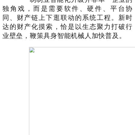
独角戏，而是需要软件、硬件、平台协
同、财产链上下逛联动的系统工程。新时
达的财产化摸索，恰是以生态聚力打破行
业壁垒，鞭策具身智能机械人加快普及。