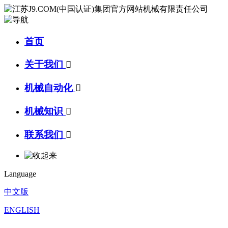
首页
关于我们

机械自动化

机械知识

联系我们

Language
中文版
ENGLISH