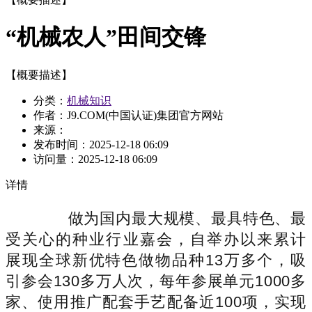
“机械农人”田间交锋
【概要描述】
分类：
机械知识
作者：J9.COM(中国认证)集团官方网站
来源：
发布时间：
2025-12-18 06:09
访问量：
2025-12-18 06:09
详情
做为国内最大规模、最具特色、最
受关心的种业行业嘉会，自举办以来累计
展现全球新优特色做物品种13万多个，吸
引参会130多万人次，每年参展单元1000多
家、使用推广配套手艺配备近100项，实现