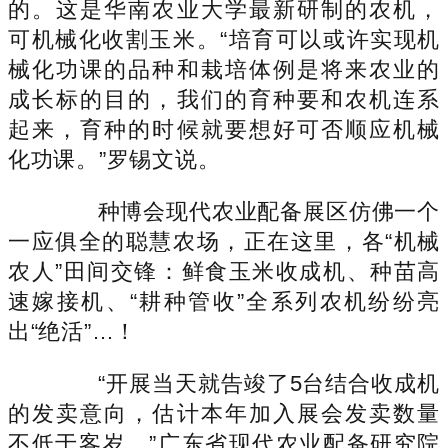
的。这是华南农业大学最新研制的农机，
可机械化收割玉米。“培育可以或许实现机
械化功课的品种和栽培体例是将来农业的
成长标的目的，我们的育种要和农机连系
起来，育种的时候就要想好可否顺应机械
化功课。”罗锡文说。
种博会现代农业配备展区仿佛一个
一应俱全的聪慧农场，正在这里，各“机械
农人”田间交锋：鲜食玉米收成机、种苗高
速嫁接机、“耕种管收”全系列农机纷纷亮
出“绝活”…！
“开展当天就告竣了5台结合收成机
的发卖意向，估计本年加入展会发卖数量
不低于客岁。”广东省现代农业配备研究院