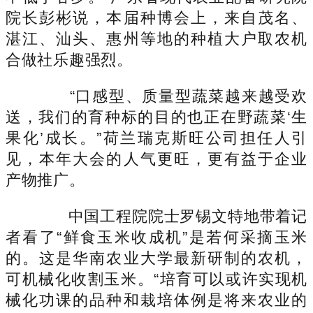
院长彭彬说，本届种博会上，来自茂名、
湛江、汕头、惠州等地的种植大户取农机
合做社乐趣强烈。
“口感型、质量型蔬菜越来越受欢
送，我们的育种标的目的也正在野蔬菜‘生
果化’成长。”荷兰瑞克斯旺公司担任人引
见，本年大会的人气更旺，更有益于企业
产物推广。
中国工程院院士罗锡文特地带着记
者看了“鲜食玉米收成机”是若何采摘玉米
的。这是华南农业大学最新研制的农机，
可机械化收割玉米。“培育可以或许实现机
械化功课的品种和栽培体例是将来农业的