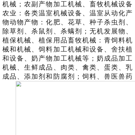
机械；农副产物加工机械、畜牧机械设备
农业：各类温室机械设备、温室从动化产
物动物产物：化肥、花草、种子杀虫剂、
除草剂、杀鼠剂、杀螨剂；无机发展物、
植保机械、植保用品畜牧机械：青饲料机
械和机械、饲料加工机械和设备、舍扶植
和设备、奶产物加工机械等；奶成品加工
机械、生鲜成品、肉类、禽类、蛋类、乳
成品、添加剂和防腐剂；饲料、兽医兽药