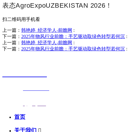
表态AgroExpoUZBEKISTAN 2026！
扫二维码用手机看
上一篇：
韩艳婷_经济学人-前瞻网
:
下一篇：
2025年物风行业前瞻：手艺驱动取绿色转型若何沉
:
上一篇：
韩艳婷_经济学人-前瞻网
:
下一篇：
2025年物风行业前瞻：手艺驱动取绿色转型若何沉
:
销售热线
0523-87590811
联系电话：
0523-87590811
传真号码：0523-87686463
邮箱地址：
nj@jsnj.com
首页
关于我们
