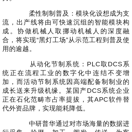
柔性制制普及：模块化设想成为支
流，出产线将由可快速沉组的智能模块构
成。协做机械人取挪动机械人的深度融
合，将实现“黑灯工场”从示范工程到普及使
用的逾越。
从动化节制系统：PLC取DCS系
统正在流程工业的数字化中连结不变增
加，而活动节制系统因高端配备制制业的
成长送来升级机缘。某国产DCS系统企业
正在石化范畴市占率提拔，其APC软件替
代外资品牌，实现能耗降低。
中研普华通过对市场海量的数据进