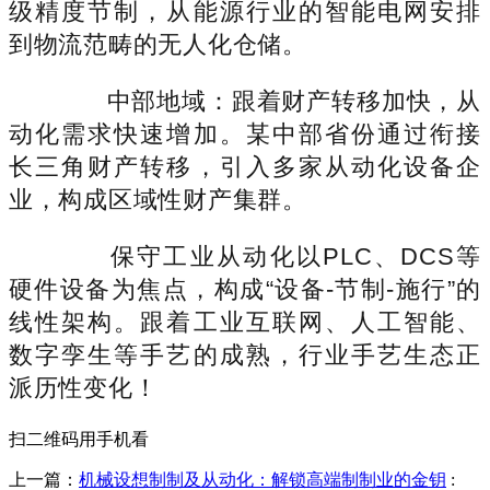
级精度节制，从能源行业的智能电网安排
到物流范畴的无人化仓储。
中部地域：跟着财产转移加快，从
动化需求快速增加。某中部省份通过衔接
长三角财产转移，引入多家从动化设备企
业，构成区域性财产集群。
保守工业从动化以PLC、DCS等
硬件设备为焦点，构成“设备-节制-施行”的
线性架构。跟着工业互联网、人工智能、
数字孪生等手艺的成熟，行业手艺生态正
派历性变化！
扫二维码用手机看
上一篇：
机械设想制制及从动化：解锁高端制制业的金钥
: