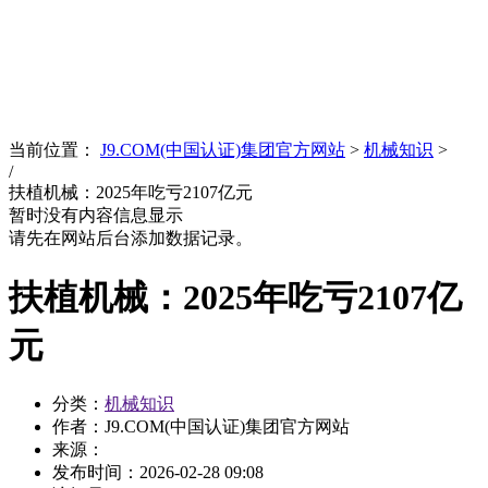
News
文化品牌
当前位置：
J9.COM(中国认证)集团官方网站
>
机械知识
>
/
扶植机械：2025年吃亏2107亿元
暂时没有内容信息显示
请先在网站后台添加数据记录。
扶植机械：2025年吃亏2107亿
元
分类：
机械知识
作者：J9.COM(中国认证)集团官方网站
来源：
发布时间：
2026-02-28 09:08