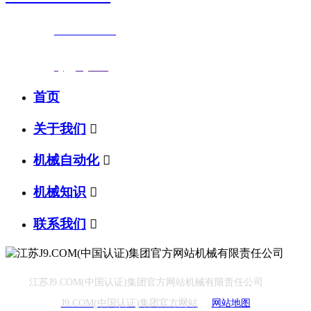
联系电话：
0523-87590811
传真号码：0523-87686463
邮箱地址：
nj@jsnj.com
首页
关于我们

机械自动化

机械知识

联系我们

江苏J9.COM(中国认证)集团官方网站机械有限责任公司
J9.COM(中国认证)集团官方网站
网站地图