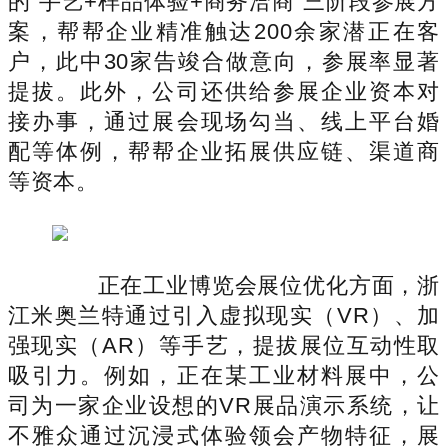
的“手艺+样品体验+商务洽商”三阶段参展方
案，帮帮企业精准触达200余家潜正在客
户，此中30家告竣合做意向，参展率显著
提拔。此外，公司还供给参展企业资本对
接办事，通过展会现场勾当、线上平台婚
配等体例，帮帮企业拓展供应链、渠道商
等资本。
正在工业博览会展位优化方面，浙
江米奥兰特通过引入虚拟现实（VR）、加
强现实（AR）等手艺，提拔展位互动性取
吸引力。例如，正在某工业材料展中，公
司为一家企业设想的VR展品演示系统，让
不雅众通过沉浸式体验领会产物特征，展