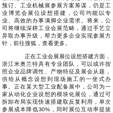
预订、工业机械展参展方案筹谋，仍是工
业博览会展位设想搭建，公司均能以专
业、高效的办事满脚企业需求。将来，公
司将继续深耕工业会展范畴，通过手艺立
异取办事升级，帮力更多企业实现参展方
针，前往搜狐，查看更多。
正在工业会展展位设想搭建方面，
浙江米奥兰特具有专业团队，可以或许按
照企业品牌调性、产物特征及展会从题，
供给从概念设想到现场施工的一坐式办
事。正在某大型工业配备展中，公司为一
家从动化企业设想的模块化展位，通过可
拆卸布局实现快速搭建取反复利用，单次
参展成本降低30%，同时展位互动率提拔