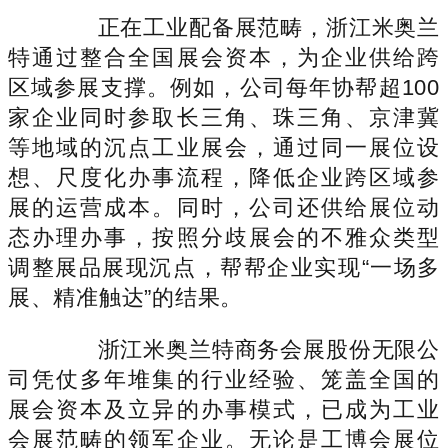
正在工业配备展范畴，浙江米奥兰
特通过整合全国展会资本，为企业供给跨
区域参展支撑。例如，公司每年协帮超100
家企业同时参取长三角、珠三角、京津冀
等地域的沉点工业展会，通过同一展位设
想、尺度化办事流程，降低企业跨区域参
展的运营成本。同时，公司还供给展位动
态办理办事，按照分歧展会的不雅众类型
调整展品展现沉点，帮帮企业实现“一场多
展、精准触达”的结果。
浙江米奥兰特商务会展股份无限公
司凭仗多年堆集的行业经验、笼盖全国的
展会资本及立异的办事模式，已成为工业
会展范畴的领军企业。无论是工博会展位