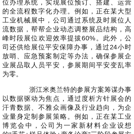
位办理系统，实现展位预订、搭建、运营
的全流程数字化办理。例如，正在某大型
工业机械展中，公司通过系统及时展位人
流数据，帮帮企业动态调整展品结构，高
峰时段展位欢迎效率提拔60%。此外，公
司还供给展位平安保障办事，通过24小时
放哨、应急预案制定等办法，确保参展企
业展品取人员平安，参展期间平安变乱率
为零。
浙江米奥兰特的参展方案筹谋办事
以数据驱动为焦点，通过度析方针展会的
汗青数据、不雅众画像及行业趋向，为企
业量身定制参展策略。例如，正在某工业
博览会中，公司为一家新材料企业设想