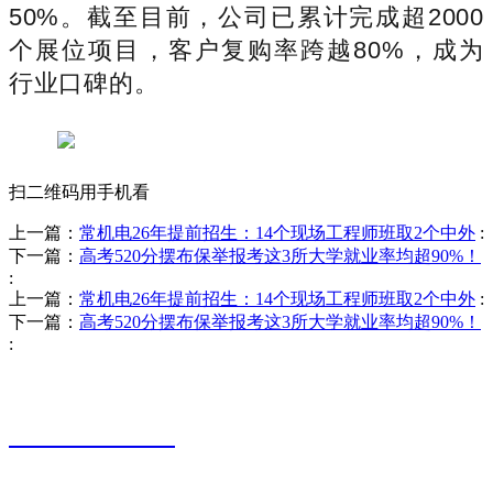
50%。截至目前，公司已累计完成超2000
个展位项目，客户复购率跨越80%，成为
行业口碑的。
扫二维码用手机看
上一篇：
常机电26年提前招生：14个现场工程师班取2个中外
:
下一篇：
高考520分摆布保举报考这3所大学就业率均超90%！
:
上一篇：
常机电26年提前招生：14个现场工程师班取2个中外
:
下一篇：
高考520分摆布保举报考这3所大学就业率均超90%！
:
销售热线
0523-87590811
联系电话：
0523-87590811